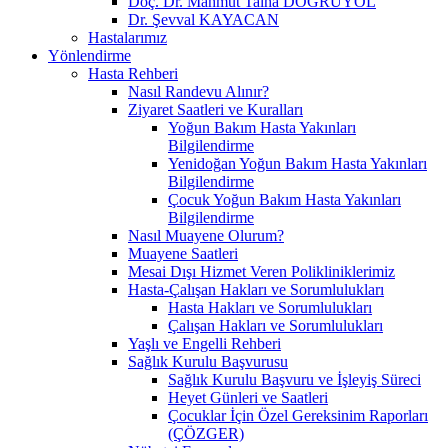
Doç. Dr. Mahmut Talha DOĞRUYOL
Dr. Şevval KAYACAN
Hastalarımız
Yönlendirme
Hasta Rehberi
Nasıl Randevu Alınır?
Ziyaret Saatleri ve Kuralları
Yoğun Bakım Hasta Yakınları
Bilgilendirme
Yenidoğan Yoğun Bakım Hasta Yakınları
Bilgilendirme
Çocuk Yoğun Bakım Hasta Yakınları
Bilgilendirme
Nasıl Muayene Olurum?
Muayene Saatleri
Mesai Dışı Hizmet Veren Polikliniklerimiz
Hasta-Çalışan Hakları ve Sorumlulukları
Hasta Hakları ve Sorumlulukları
Çalışan Hakları ve Sorumlulukları
Yaşlı ve Engelli Rehberi
Sağlık Kurulu Başvurusu
Sağlık Kurulu Başvuru ve İşleyiş Süreci
Heyet Günleri ve Saatleri
Çocuklar İçin Özel Gereksinim Raporları
(ÇÖZGER)