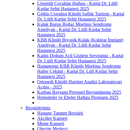
Lösemili Çocuklar Haftası - Kartal Dr. Lütfi
Kırdar Şehir Hastanesi 2025
Göğüs Cerrahisi Kliniği Sağlık Turizmi - Kartal
Dr. Lütfi Kırdar Şehir Hastanesi 2025
Kulak Burun Boğaz Moebius Sendromu
Ameliyatı - Kartal Dr. Lütfi Kırdar Şehir
Hastanesi 2025
KBB Kliniği Biyonik Kulak (Koklear İmplant)
Ameliyatı - Kartal Dr. Lütfi Kırdar Şehir
Hastanesi 2025
Kadın Doğum Acil Gözlem Servisimiz - Kartal
Dr. Lütfi Kırdar Şehir Hastanesi 2025
Hastanemiz KBB Kliniği Moebius Sendromu
Haber Çekimi - Kartal Dr. Lüfi Kırdar Şehir
Hastanesi 2025
Ortopedi Kliniği Hareket Analizi Laboratuvarı
Açılışı - 2025
Kurban Bayramı Personel Bayramlaşma 2025
Hemşireler ve Ebeler Haftası Programı 2025
Broşürlerimiz
Hastane Tanıtım Broşürü
Akciğer Kanseri
Meme Kanseri
Obezite Merkezi