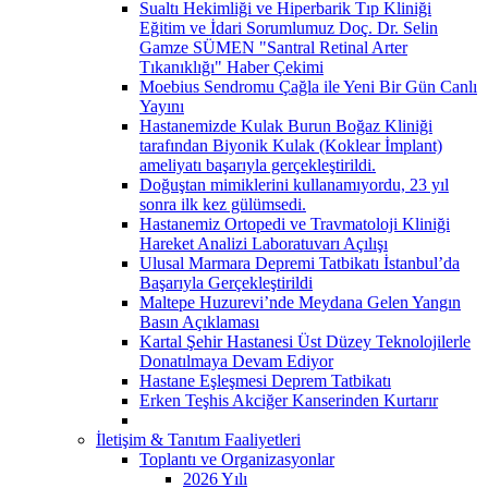
Sualtı Hekimliği ve Hiperbarik Tıp Kliniği
Eğitim ve İdari Sorumlumuz Doç. Dr. Selin
Gamze SÜMEN "Santral Retinal Arter
Tıkanıklığı" Haber Çekimi
Moebius Sendromu Çağla ile Yeni Bir Gün Canlı
Yayını
Hastanemizde Kulak Burun Boğaz Kliniği
tarafından Biyonik Kulak (Koklear İmplant)
ameliyatı başarıyla gerçekleştirildi.
Doğuştan mimiklerini kullanamıyordu, 23 yıl
sonra ilk kez gülümsedi.
Hastanemiz Ortopedi ve Travmatoloji Kliniği
Hareket Analizi Laboratuvarı Açılışı
Ulusal Marmara Depremi Tatbikatı İstanbul’da
Başarıyla Gerçekleştirildi
Maltepe Huzurevi’nde Meydana Gelen Yangın
Basın Açıklaması
Kartal Şehir Hastanesi Üst Düzey Teknolojilerle
Donatılmaya Devam Ediyor
Hastane Eşleşmesi Deprem Tatbikatı
Erken Teşhis Akciğer Kanserinden Kurtarır
İletişim & Tanıtım Faaliyetleri
Toplantı ve Organizasyonlar
2026 Yılı