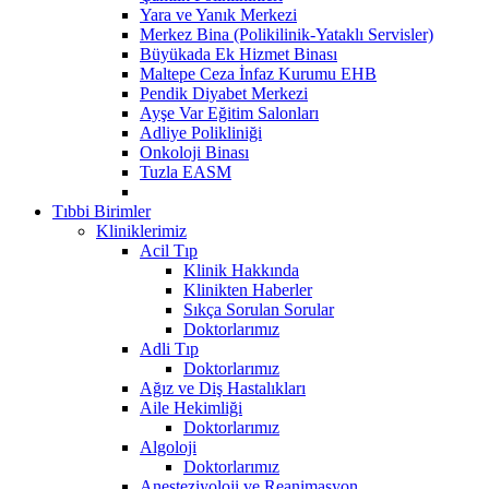
Yara ve Yanık Merkezi
Merkez Bina (Polikilinik-Yataklı Servisler)
Büyükada Ek Hizmet Binası
Maltepe Ceza İnfaz Kurumu EHB
Pendik Diyabet Merkezi
Ayşe Var Eğitim Salonları
Adliye Polikliniği
Onkoloji Binası
Tuzla EASM
Tıbbi Birimler
Kliniklerimiz
Acil Tıp
Klinik Hakkında
Klinikten Haberler
Sıkça Sorulan Sorular
Doktorlarımız
Adli Tıp
Doktorlarımız
Ağız ve Diş Hastalıkları
Aile Hekimliği
Doktorlarımız
Algoloji
Doktorlarımız
Anesteziyoloji ve Reanimasyon