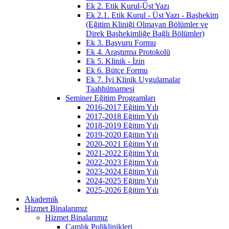
Ek 2. Etik Kurul-Üst Yazı
Ek 2.1. Etik Kurul - Üst Yazı - Başhekim
(Eğitim Kliniği Olmayan Bölümler ve
Direk Başhekimliğe Bağlı Bölümler)
Ek 3. Başvuru Formu
Ek 4. Araştırma Protokolü
Ek 5. Klinik - İzin
Ek 6. Bütçe Formu
Ek 7. İyi Klinik Uygulamalar
Taahhütnamesi
Seminer Eğitim Programları
2016-2017 Eğitim Yılı
2017-2018 Eğitim Yılı
2018-2019 Eğitim Yılı
2019-2020 Eğitim Yılı
2020-2021 Eğitim Yılı
2021-2022 Eğitim Yılı
2022-2023 Eğitim Yılı
2023-2024 Eğitim Yılı
2024-2025 Eğitim Yılı
2025-2026 Eğitim Yılı
Akademik
Hizmet Binalarımız
Hizmet Binalarımız
Çamlık Poliklinikleri