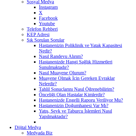
Sosyal Medya
İnstagram
X
Facebook
Youtube
Telefon Rehberi
KEP Adresi
Sık Sorulan Sorular
Hastanenizin Poliklinik ve Yatak Kapasitesi
Nedir?
Nasıl Randevu Alırım?
Hastanenizde Hangi Sağlık Hizmetleri
Sunulmaktadır?
Nasıl Muayene Olurum?
Muayene Olmak İçin Gereken Evraklar
Nelerdir?
Tahlil Sonuçlarını Nasıl Öğrenebilirim?
Önceliği Olan Hastalar Kimlerdir?
Hastanenizde Engelli Raporu Veriliyor Mu?
Hastanenizin Doğumhanesi Var Mı?
Yatış, Sevk ve Taburcu İşlemleri Nasıl
Yapılmaktadır?
Dijital Medya
Medyada Biz