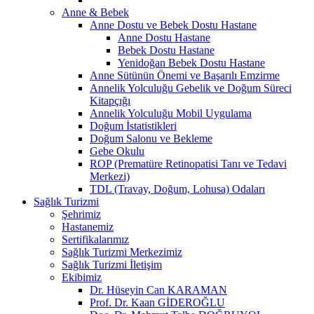
Anne & Bebek
Anne Dostu ve Bebek Dostu Hastane
Anne Dostu Hastane
Bebek Dostu Hastane
Yenidoğan Bebek Dostu Hastane
Anne Sütünün Önemi ve Başarılı Emzirme
Annelik Yolculuğu Gebelik ve Doğum Süreci
Kitapçığı
Annelik Yolculuğu Mobil Uygulama
Doğum İstatistikleri
Doğum Salonu ve Bekleme
Gebe Okulu
ROP (Prematüre Retinopatisi Tanı ve Tedavi
Merkezi)
TDL (Travay, Doğum, Lohusa) Odaları
Sağlık Turizmi
Şehrimiz
Hastanemiz
Sertifikalarımız
Sağlık Turizmi Merkezimiz
Sağlık Turizmi İletişim
Ekibimiz
Dr. Hüseyin Can KARAMAN
Prof. Dr. Kaan GİDEROĞLU