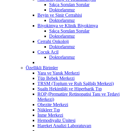
Sıkça Sorulan Sorular
Doktorlarımız
Beyin ve Sinir Cerrahisi
Doktorlarımız
Biyokimya ve Klinik Biyokimya
Sıkça Sorulan Sorular
Doktorlarımız
Cerrahi Onkoloji
Doktorlarımız
Çocuk Acil
Doktorlarımız
Özellikli Birimler
Yara ve Yanık Merkezi
Tüp Bebek Merkezi
TRSM (Toplum ve Ruh Sağlığı Merkezi)
Sualtı Hekimliği ve Hiperbarik Tıp
ROP (Prematüre Retinopatisi Tanı ve Tedavi
Merkezi)
Obezite Merkezi
Nükleer Tıp
İnme Merkezi
Hemodiyaliz Ünitesi
Hareket Analizi Laboratuvarı