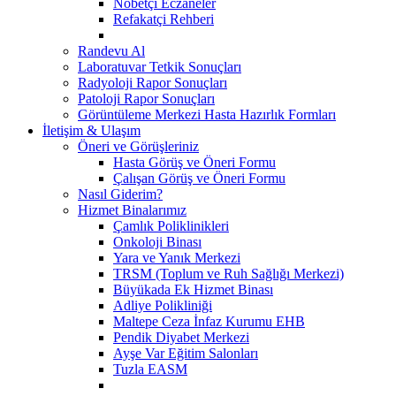
Nöbetçi Eczaneler
Refakatçi Rehberi
Randevu Al
Laboratuvar Tetkik Sonuçları
Radyoloji Rapor Sonuçları
Patoloji Rapor Sonuçları
Görüntüleme Merkezi Hasta Hazırlık Formları
İletişim & Ulaşım
Öneri ve Görüşleriniz
Hasta Görüş ve Öneri Formu
Çalışan Görüş ve Öneri Formu
Nasıl Giderim?
Hizmet Binalarımız
Çamlık Poliklinikleri
Onkoloji Binası
Yara ve Yanık Merkezi
TRSM (Toplum ve Ruh Sağlığı Merkezi)
Büyükada Ek Hizmet Binası
Adliye Polikliniği
Maltepe Ceza İnfaz Kurumu EHB
Pendik Diyabet Merkezi
Ayşe Var Eğitim Salonları
Tuzla EASM