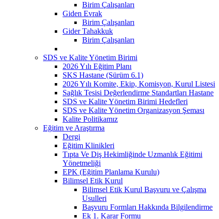
Birim Çalışanları
Giden Evrak
Birim Çalışanları
Gider Tahakkuk
Birim Çalışanları
SDS ve Kalite Yönetim Birimi
2026 Yılı Eğitim Planı
SKS Hastane (Sürüm 6.1)
2026 Yılı Komite, Ekip, Komisyon, Kurul Listesi
Sağlık Tesisi Değerlendirme Standartları Hastane
SDS ve Kalite Yönetim Birimi Hedefleri
SDS ve Kalite Yönetim Organizasyon Şeması
Kalite Politikamız
Eğitim ve Araştırma
Dergi
Eğitim Klinikleri
Tıpta Ve Diş Hekimliğinde Uzmanlık Eğitimi
Yönetmeliği
EPK (Eğitim Planlama Kurulu)
Bilimsel Etik Kurul
Bilimsel Etik Kurul Başvuru ve Çalışma
Usulleri
Başvuru Formları Hakkında Bilgilendirme
Ek 1. Karar Formu