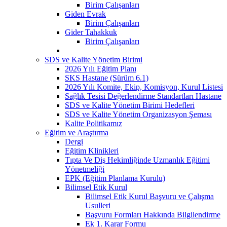
Birim Çalışanları
Giden Evrak
Birim Çalışanları
Gider Tahakkuk
Birim Çalışanları
SDS ve Kalite Yönetim Birimi
2026 Yılı Eğitim Planı
SKS Hastane (Sürüm 6.1)
2026 Yılı Komite, Ekip, Komisyon, Kurul Listesi
Sağlık Tesisi Değerlendirme Standartları Hastane
SDS ve Kalite Yönetim Birimi Hedefleri
SDS ve Kalite Yönetim Organizasyon Şeması
Kalite Politikamız
Eğitim ve Araştırma
Dergi
Eğitim Klinikleri
Tıpta Ve Diş Hekimliğinde Uzmanlık Eğitimi
Yönetmeliği
EPK (Eğitim Planlama Kurulu)
Bilimsel Etik Kurul
Bilimsel Etik Kurul Başvuru ve Çalışma
Usulleri
Başvuru Formları Hakkında Bilgilendirme
Ek 1. Karar Formu