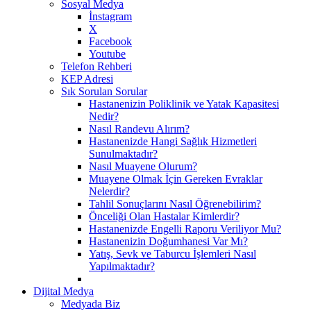
Sosyal Medya
İnstagram
X
Facebook
Youtube
Telefon Rehberi
KEP Adresi
Sık Sorulan Sorular
Hastanenizin Poliklinik ve Yatak Kapasitesi
Nedir?
Nasıl Randevu Alırım?
Hastanenizde Hangi Sağlık Hizmetleri
Sunulmaktadır?
Nasıl Muayene Olurum?
Muayene Olmak İçin Gereken Evraklar
Nelerdir?
Tahlil Sonuçlarını Nasıl Öğrenebilirim?
Önceliği Olan Hastalar Kimlerdir?
Hastanenizde Engelli Raporu Veriliyor Mu?
Hastanenizin Doğumhanesi Var Mı?
Yatış, Sevk ve Taburcu İşlemleri Nasıl
Yapılmaktadır?
Dijital Medya
Medyada Biz