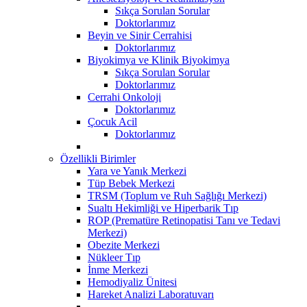
Sıkça Sorulan Sorular
Doktorlarımız
Beyin ve Sinir Cerrahisi
Doktorlarımız
Biyokimya ve Klinik Biyokimya
Sıkça Sorulan Sorular
Doktorlarımız
Cerrahi Onkoloji
Doktorlarımız
Çocuk Acil
Doktorlarımız
Özellikli Birimler
Yara ve Yanık Merkezi
Tüp Bebek Merkezi
TRSM (Toplum ve Ruh Sağlığı Merkezi)
Sualtı Hekimliği ve Hiperbarik Tıp
ROP (Prematüre Retinopatisi Tanı ve Tedavi
Merkezi)
Obezite Merkezi
Nükleer Tıp
İnme Merkezi
Hemodiyaliz Ünitesi
Hareket Analizi Laboratuvarı