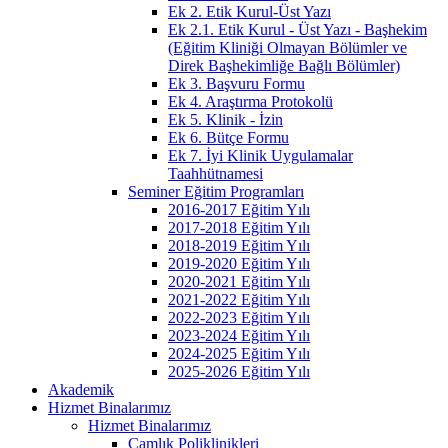
Ek 2. Etik Kurul-Üst Yazı
Ek 2.1. Etik Kurul - Üst Yazı - Başhekim
(Eğitim Kliniği Olmayan Bölümler ve
Direk Başhekimliğe Bağlı Bölümler)
Ek 3. Başvuru Formu
Ek 4. Araştırma Protokolü
Ek 5. Klinik - İzin
Ek 6. Bütçe Formu
Ek 7. İyi Klinik Uygulamalar
Taahhütnamesi
Seminer Eğitim Programları
2016-2017 Eğitim Yılı
2017-2018 Eğitim Yılı
2018-2019 Eğitim Yılı
2019-2020 Eğitim Yılı
2020-2021 Eğitim Yılı
2021-2022 Eğitim Yılı
2022-2023 Eğitim Yılı
2023-2024 Eğitim Yılı
2024-2025 Eğitim Yılı
2025-2026 Eğitim Yılı
Akademik
Hizmet Binalarımız
Hizmet Binalarımız
Çamlık Poliklinikleri