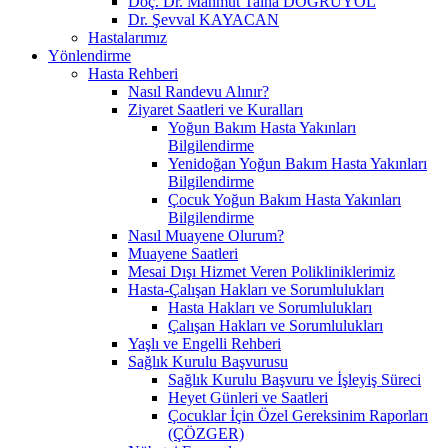
Doç. Dr. Mahmut Talha DOĞRUYOL
Dr. Şevval KAYACAN
Hastalarımız
Yönlendirme
Hasta Rehberi
Nasıl Randevu Alınır?
Ziyaret Saatleri ve Kuralları
Yoğun Bakım Hasta Yakınları
Bilgilendirme
Yenidoğan Yoğun Bakım Hasta Yakınları
Bilgilendirme
Çocuk Yoğun Bakım Hasta Yakınları
Bilgilendirme
Nasıl Muayene Olurum?
Muayene Saatleri
Mesai Dışı Hizmet Veren Polikliniklerimiz
Hasta-Çalışan Hakları ve Sorumlulukları
Hasta Hakları ve Sorumlulukları
Çalışan Hakları ve Sorumlulukları
Yaşlı ve Engelli Rehberi
Sağlık Kurulu Başvurusu
Sağlık Kurulu Başvuru ve İşleyiş Süreci
Heyet Günleri ve Saatleri
Çocuklar İçin Özel Gereksinim Raporları
(ÇÖZGER)