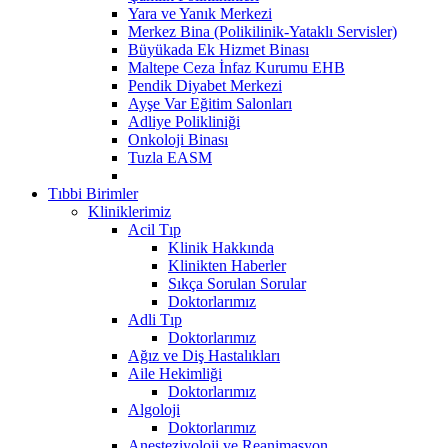
Yara ve Yanık Merkezi
Merkez Bina (Polikilinik-Yataklı Servisler)
Büyükada Ek Hizmet Binası
Maltepe Ceza İnfaz Kurumu EHB
Pendik Diyabet Merkezi
Ayşe Var Eğitim Salonları
Adliye Polikliniği
Onkoloji Binası
Tuzla EASM
Tıbbi Birimler
Kliniklerimiz
Acil Tıp
Klinik Hakkında
Klinikten Haberler
Sıkça Sorulan Sorular
Doktorlarımız
Adli Tıp
Doktorlarımız
Ağız ve Diş Hastalıkları
Aile Hekimliği
Doktorlarımız
Algoloji
Doktorlarımız
Anesteziyoloji ve Reanimasyon