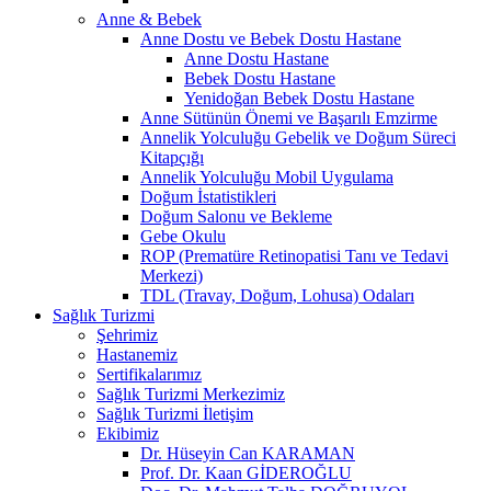
Anne & Bebek
Anne Dostu ve Bebek Dostu Hastane
Anne Dostu Hastane
Bebek Dostu Hastane
Yenidoğan Bebek Dostu Hastane
Anne Sütünün Önemi ve Başarılı Emzirme
Annelik Yolculuğu Gebelik ve Doğum Süreci
Kitapçığı
Annelik Yolculuğu Mobil Uygulama
Doğum İstatistikleri
Doğum Salonu ve Bekleme
Gebe Okulu
ROP (Prematüre Retinopatisi Tanı ve Tedavi
Merkezi)
TDL (Travay, Doğum, Lohusa) Odaları
Sağlık Turizmi
Şehrimiz
Hastanemiz
Sertifikalarımız
Sağlık Turizmi Merkezimiz
Sağlık Turizmi İletişim
Ekibimiz
Dr. Hüseyin Can KARAMAN
Prof. Dr. Kaan GİDEROĞLU