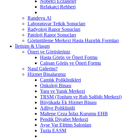
Nöbetçi Eczaneler
Refakatçi Rehberi
Randevu Al
Laboratuvar Tetkik Sonuçları
Radyoloji Rapor Sonuçları
Patoloji Rapor Sonuçları
Görüntüleme Merkezi Hasta Hazırlık Formları
İletişim & Ulaşım
Öneri ve Görüşleriniz
Hasta Görüş ve Öneri Formu
Çalışan Görüş ve Öneri Formu
Nasıl Giderim?
Hizmet Binalarımız
Çamlık Poliklinikleri
Onkoloji Binası
Yara ve Yanık Merkezi
TRSM (Toplum ve Ruh Sağlığı Merkezi)
Büyükada Ek Hizmet Binası
Adliye Polikliniği
Maltepe Ceza İnfaz Kurumu EHB
Pendik Diyabet Merkezi
Ayşe Var Eğitim Salonları
Tuzla EASM