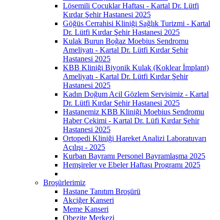
Lösemili Çocuklar Haftası - Kartal Dr. Lütfi
Kırdar Şehir Hastanesi 2025
Göğüs Cerrahisi Kliniği Sağlık Turizmi - Kartal
Dr. Lütfi Kırdar Şehir Hastanesi 2025
Kulak Burun Boğaz Moebius Sendromu
Ameliyatı - Kartal Dr. Lütfi Kırdar Şehir
Hastanesi 2025
KBB Kliniği Biyonik Kulak (Koklear İmplant)
Ameliyatı - Kartal Dr. Lütfi Kırdar Şehir
Hastanesi 2025
Kadın Doğum Acil Gözlem Servisimiz - Kartal
Dr. Lütfi Kırdar Şehir Hastanesi 2025
Hastanemiz KBB Kliniği Moebius Sendromu
Haber Çekimi - Kartal Dr. Lüfi Kırdar Şehir
Hastanesi 2025
Ortopedi Kliniği Hareket Analizi Laboratuvarı
Açılışı - 2025
Kurban Bayramı Personel Bayramlaşma 2025
Hemşireler ve Ebeler Haftası Programı 2025
Broşürlerimiz
Hastane Tanıtım Broşürü
Akciğer Kanseri
Meme Kanseri
Obezite Merkezi