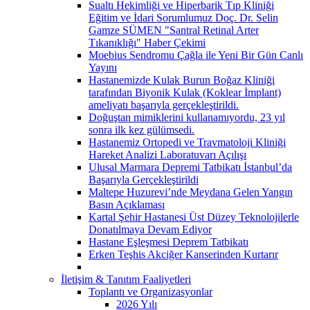
Sualtı Hekimliği ve Hiperbarik Tıp Kliniği
Eğitim ve İdari Sorumlumuz Doç. Dr. Selin
Gamze SÜMEN "Santral Retinal Arter
Tıkanıklığı" Haber Çekimi
Moebius Sendromu Çağla ile Yeni Bir Gün Canlı
Yayını
Hastanemizde Kulak Burun Boğaz Kliniği
tarafından Biyonik Kulak (Koklear İmplant)
ameliyatı başarıyla gerçekleştirildi.
Doğuştan mimiklerini kullanamıyordu, 23 yıl
sonra ilk kez gülümsedi.
Hastanemiz Ortopedi ve Travmatoloji Kliniği
Hareket Analizi Laboratuvarı Açılışı
Ulusal Marmara Depremi Tatbikatı İstanbul’da
Başarıyla Gerçekleştirildi
Maltepe Huzurevi’nde Meydana Gelen Yangın
Basın Açıklaması
Kartal Şehir Hastanesi Üst Düzey Teknolojilerle
Donatılmaya Devam Ediyor
Hastane Eşleşmesi Deprem Tatbikatı
Erken Teşhis Akciğer Kanserinden Kurtarır
İletişim & Tanıtım Faaliyetleri
Toplantı ve Organizasyonlar
2026 Yılı