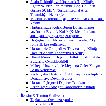
Sualtı Hekimliği ve Hiperbarik Tıp Kliniği
Eğitim ve İdari Sorumlumuz Doç. Dr. Selin
Gamze SÜMEN "Santral Retinal Arter
Tıkanıklığı" Haber Çekimi
Moebius Sendromu Çağla ile Yeni Bir Gün Canlı
Yayını
Hastanemizde Kulak Burun Boğaz Kliniği
tarafından Biyonik Kulak (Koklear İmplant)
ameliyatı başarıyla gerçekleştirildi.
Doğuştan mimiklerini kullanamıyordu, 23 yıl
sonra ilk kez gülümsedi.
Hastanemiz Ortopedi ve Travmatoloji Kliniği
Hareket Analizi Laboratuvarı Açılışı
Ulusal Marmara Depremi Tatbikatı İstanbul’da
Başarıyla Gerçekleştirildi
Maltepe Huzurevi’nde Meydana Gelen Yangın
Basın Açıklaması
Kartal Şehir Hastanesi Üst Düzey Teknolojilerle
Donatılmaya Devam Ediyor
Hastane Eşleşmesi Deprem Tatbikatı
Erken Teşhis Akciğer Kanserinden Kurtarır
İletişim & Tanıtım Faaliyetleri
Toplantı ve Organizasyonlar
2026 Yılı