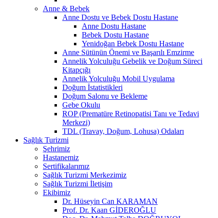
Anne & Bebek
Anne Dostu ve Bebek Dostu Hastane
Anne Dostu Hastane
Bebek Dostu Hastane
Yenidoğan Bebek Dostu Hastane
Anne Sütünün Önemi ve Başarılı Emzirme
Annelik Yolculuğu Gebelik ve Doğum Süreci
Kitapçığı
Annelik Yolculuğu Mobil Uygulama
Doğum İstatistikleri
Doğum Salonu ve Bekleme
Gebe Okulu
ROP (Prematüre Retinopatisi Tanı ve Tedavi
Merkezi)
TDL (Travay, Doğum, Lohusa) Odaları
Sağlık Turizmi
Şehrimiz
Hastanemiz
Sertifikalarımız
Sağlık Turizmi Merkezimiz
Sağlık Turizmi İletişim
Ekibimiz
Dr. Hüseyin Can KARAMAN
Prof. Dr. Kaan GİDEROĞLU