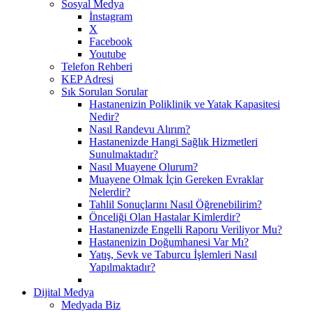
Sosyal Medya
İnstagram
X
Facebook
Youtube
Telefon Rehberi
KEP Adresi
Sık Sorulan Sorular
Hastanenizin Poliklinik ve Yatak Kapasitesi
Nedir?
Nasıl Randevu Alırım?
Hastanenizde Hangi Sağlık Hizmetleri
Sunulmaktadır?
Nasıl Muayene Olurum?
Muayene Olmak İçin Gereken Evraklar
Nelerdir?
Tahlil Sonuçlarını Nasıl Öğrenebilirim?
Önceliği Olan Hastalar Kimlerdir?
Hastanenizde Engelli Raporu Veriliyor Mu?
Hastanenizin Doğumhanesi Var Mı?
Yatış, Sevk ve Taburcu İşlemleri Nasıl
Yapılmaktadır?
Dijital Medya
Medyada Biz