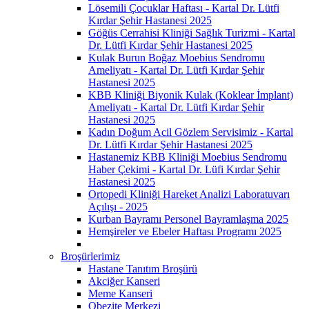
Lösemili Çocuklar Haftası - Kartal Dr. Lütfi
Kırdar Şehir Hastanesi 2025
Göğüs Cerrahisi Kliniği Sağlık Turizmi - Kartal
Dr. Lütfi Kırdar Şehir Hastanesi 2025
Kulak Burun Boğaz Moebius Sendromu
Ameliyatı - Kartal Dr. Lütfi Kırdar Şehir
Hastanesi 2025
KBB Kliniği Biyonik Kulak (Koklear İmplant)
Ameliyatı - Kartal Dr. Lütfi Kırdar Şehir
Hastanesi 2025
Kadın Doğum Acil Gözlem Servisimiz - Kartal
Dr. Lütfi Kırdar Şehir Hastanesi 2025
Hastanemiz KBB Kliniği Moebius Sendromu
Haber Çekimi - Kartal Dr. Lüfi Kırdar Şehir
Hastanesi 2025
Ortopedi Kliniği Hareket Analizi Laboratuvarı
Açılışı - 2025
Kurban Bayramı Personel Bayramlaşma 2025
Hemşireler ve Ebeler Haftası Programı 2025
Broşürlerimiz
Hastane Tanıtım Broşürü
Akciğer Kanseri
Meme Kanseri
Obezite Merkezi