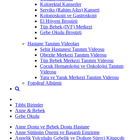
Kolorektal Kanserler
Serviks (Rahim Ağzı) Kanseri
Kolonoskopi ve Gastroskopi
El Hijyeni Broşürü
Tüp Bebek (IVF) Merkezi
Gebe Okulu Broşürü
Hastane Tanıtım Videoları
Şehir Hastanesi Tanıtım Videosu
Obezite Merkezi Tanıtım Videosu
Tüp Bebek Merkezi Tanıtım Videosu
Çocuk Hematolojisi ve Onkolojisi Tanıtım
Videosu
Yara ve Yanık Merkezi Tanıtım Videosu
Fotoğraf Albümü
Tıbbi Birimler
Anne & Bebek
Gebe Okulu
Anne Dostu ve Bebek Dostu Hastane
Anne Sütünün Önemi ve Başarılı Emzirme
Annelik Yolculuğu Gebelik ve Doğum Süreci Kitapçığı