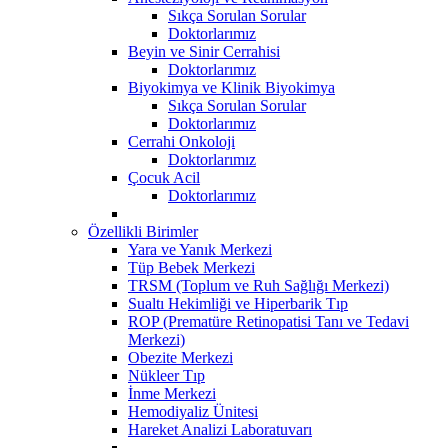
Sıkça Sorulan Sorular
Doktorlarımız
Beyin ve Sinir Cerrahisi
Doktorlarımız
Biyokimya ve Klinik Biyokimya
Sıkça Sorulan Sorular
Doktorlarımız
Cerrahi Onkoloji
Doktorlarımız
Çocuk Acil
Doktorlarımız
Özellikli Birimler
Yara ve Yanık Merkezi
Tüp Bebek Merkezi
TRSM (Toplum ve Ruh Sağlığı Merkezi)
Sualtı Hekimliği ve Hiperbarik Tıp
ROP (Prematüre Retinopatisi Tanı ve Tedavi
Merkezi)
Obezite Merkezi
Nükleer Tıp
İnme Merkezi
Hemodiyaliz Ünitesi
Hareket Analizi Laboratuvarı