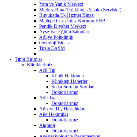
Yara ve Yanık Merkezi
Merkez Bina (Polikilinik-Yataklı Servisler)
Büyükada Ek Hizmet Binası
Maltepe Ceza İnfaz Kurumu EHB
Pendik Diyabet Merkezi
Ayşe Var Eğitim Salonları
Adliye Polikliniği
Onkoloji Binası
Tuzla EASM
Tıbbi Birimler
Kliniklerimiz
Acil Tıp
Klinik Hakkında
Klinikten Haberler
Sıkça Sorulan Sorular
Doktorlarımız
Adli Tıp
Doktorlarımız
Ağız ve Diş Hastalıkları
Aile Hekimliği
Doktorlarımız
Algoloji
Doktorlarımız
Anesteziyoloji ve Reanimasyon