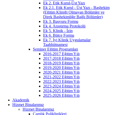
Ek 2. Etik Kurul-Üst Yazı
Ek 2.1. Etik Kurul - Üst Yazı - Başhekim
(Eğitim Kliniği Olmayan Bölümler ve
Direk Başhekimliğe Bağlı Bölümler)
Ek 3. Başvuru Formu
Ek 4. Araştırma Protokolü
Ek 5. Klinik - İzin
Ek 6. Bütçe Formu
Ek 7. İyi Klinik Uygulamalar
Taahhütnamesi
Seminer Eğitim Programları
2016-2017 Eğitim Yılı
2017-2018 Eğitim Yılı
2018-2019 Eğitim Yılı
2019-2020 Eğitim Yılı
2020-2021 Eğitim Yılı
2021-2022 Eğitim Yılı
2022-2023 Eğitim Yılı
2023-2024 Eğitim Yılı
2024-2025 Eğitim Yılı
2025-2026 Eğitim Yılı
Akademik
Hizmet Binalarımız
Hizmet Binalarımız
Çamlık Poliklinikleri