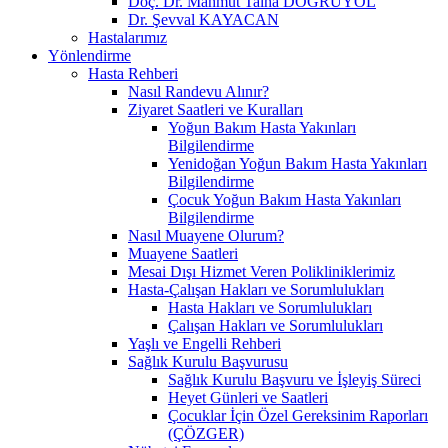
Doç. Dr. Mahmut Talha DOĞRUYOL
Dr. Şevval KAYACAN
Hastalarımız
Yönlendirme
Hasta Rehberi
Nasıl Randevu Alınır?
Ziyaret Saatleri ve Kuralları
Yoğun Bakım Hasta Yakınları
Bilgilendirme
Yenidoğan Yoğun Bakım Hasta Yakınları
Bilgilendirme
Çocuk Yoğun Bakım Hasta Yakınları
Bilgilendirme
Nasıl Muayene Olurum?
Muayene Saatleri
Mesai Dışı Hizmet Veren Polikliniklerimiz
Hasta-Çalışan Hakları ve Sorumlulukları
Hasta Hakları ve Sorumlulukları
Çalışan Hakları ve Sorumlulukları
Yaşlı ve Engelli Rehberi
Sağlık Kurulu Başvurusu
Sağlık Kurulu Başvuru ve İşleyiş Süreci
Heyet Günleri ve Saatleri
Çocuklar İçin Özel Gereksinim Raporları
(ÇÖZGER)