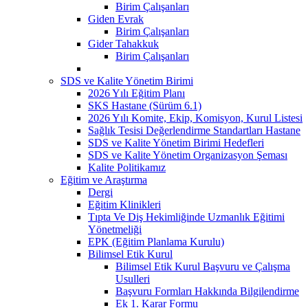
Birim Çalışanları
Giden Evrak
Birim Çalışanları
Gider Tahakkuk
Birim Çalışanları
SDS ve Kalite Yönetim Birimi
2026 Yılı Eğitim Planı
SKS Hastane (Sürüm 6.1)
2026 Yılı Komite, Ekip, Komisyon, Kurul Listesi
Sağlık Tesisi Değerlendirme Standartları Hastane
SDS ve Kalite Yönetim Birimi Hedefleri
SDS ve Kalite Yönetim Organizasyon Şeması
Kalite Politikamız
Eğitim ve Araştırma
Dergi
Eğitim Klinikleri
Tıpta Ve Diş Hekimliğinde Uzmanlık Eğitimi
Yönetmeliği
EPK (Eğitim Planlama Kurulu)
Bilimsel Etik Kurul
Bilimsel Etik Kurul Başvuru ve Çalışma
Usulleri
Başvuru Formları Hakkında Bilgilendirme
Ek 1. Karar Formu