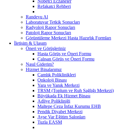
Nöbetçi Eczaneler
Refakatçi Rehberi
Randevu Al
Laboratuvar Tetkik Sonuçları
Radyoloji Rapor Sonuçları
Patoloji Rapor Sonuçları
Görüntüleme Merkezi Hasta Hazırlık Formları
İletişim & Ulaşım
Öneri ve Görüşleriniz
Hasta Görüş ve Öneri Formu
Çalışan Görüş ve Öneri Formu
Nasıl Giderim?
Hizmet Binalarımız
Çamlık Poliklinikleri
Onkoloji Binası
Yara ve Yanık Merkezi
TRSM (Toplum ve Ruh Sağlığı Merkezi)
Büyükada Ek Hizmet Binası
Adliye Polikliniği
Maltepe Ceza İnfaz Kurumu EHB
Pendik Diyabet Merkezi
Ayşe Var Eğitim Salonları
Tuzla EASM