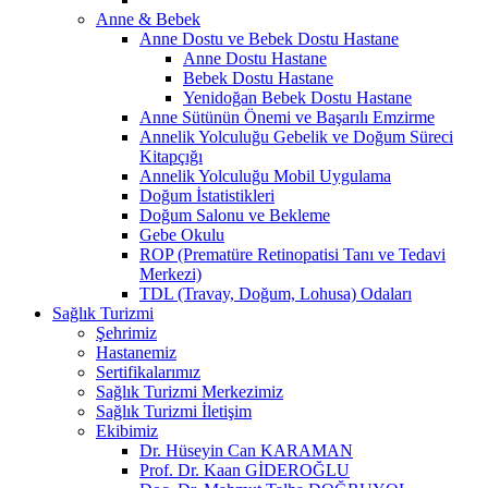
Anne & Bebek
Anne Dostu ve Bebek Dostu Hastane
Anne Dostu Hastane
Bebek Dostu Hastane
Yenidoğan Bebek Dostu Hastane
Anne Sütünün Önemi ve Başarılı Emzirme
Annelik Yolculuğu Gebelik ve Doğum Süreci
Kitapçığı
Annelik Yolculuğu Mobil Uygulama
Doğum İstatistikleri
Doğum Salonu ve Bekleme
Gebe Okulu
ROP (Prematüre Retinopatisi Tanı ve Tedavi
Merkezi)
TDL (Travay, Doğum, Lohusa) Odaları
Sağlık Turizmi
Şehrimiz
Hastanemiz
Sertifikalarımız
Sağlık Turizmi Merkezimiz
Sağlık Turizmi İletişim
Ekibimiz
Dr. Hüseyin Can KARAMAN
Prof. Dr. Kaan GİDEROĞLU