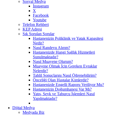
Sosyal Medya
İnstagram
X
Facebook
Youtube
Telefon Rehberi
KEP Adresi
Sık Sorulan Sorular
Hastanenizin Poliklinik ve Yatak Kapasitesi
Nedir?
Nasıl Randevu Alırım?
Hastanenizde Hangi Sağlık Hizmetleri
Sunulmaktadır?
Nasıl Muayene Olurum?
Muayene Olmak İçin Gereken Evraklar
Nelerdir?
Tahlil Sonuçlarını Nasıl Öğrenebilirim?
Önceliği Olan Hastalar Kimlerdir?
Hastanenizde Engelli Raporu Veriliyor Mu?
Hastanenizin Doğumhanesi Var Mı?
Yatış, Sevk ve Taburcu İşlemleri Nasıl
Yapılmaktadır?
Dijital Medya
Medyada Biz