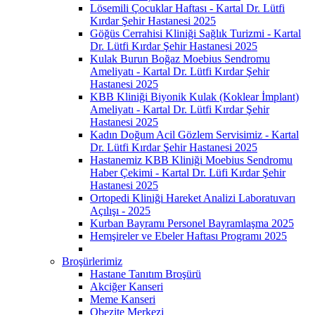
Lösemili Çocuklar Haftası - Kartal Dr. Lütfi
Kırdar Şehir Hastanesi 2025
Göğüs Cerrahisi Kliniği Sağlık Turizmi - Kartal
Dr. Lütfi Kırdar Şehir Hastanesi 2025
Kulak Burun Boğaz Moebius Sendromu
Ameliyatı - Kartal Dr. Lütfi Kırdar Şehir
Hastanesi 2025
KBB Kliniği Biyonik Kulak (Koklear İmplant)
Ameliyatı - Kartal Dr. Lütfi Kırdar Şehir
Hastanesi 2025
Kadın Doğum Acil Gözlem Servisimiz - Kartal
Dr. Lütfi Kırdar Şehir Hastanesi 2025
Hastanemiz KBB Kliniği Moebius Sendromu
Haber Çekimi - Kartal Dr. Lüfi Kırdar Şehir
Hastanesi 2025
Ortopedi Kliniği Hareket Analizi Laboratuvarı
Açılışı - 2025
Kurban Bayramı Personel Bayramlaşma 2025
Hemşireler ve Ebeler Haftası Programı 2025
Broşürlerimiz
Hastane Tanıtım Broşürü
Akciğer Kanseri
Meme Kanseri
Obezite Merkezi