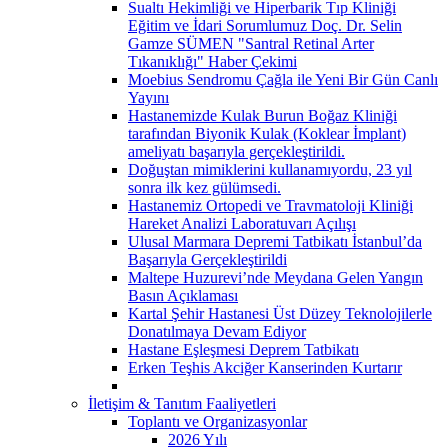
Sualtı Hekimliği ve Hiperbarik Tıp Kliniği
Eğitim ve İdari Sorumlumuz Doç. Dr. Selin
Gamze SÜMEN "Santral Retinal Arter
Tıkanıklığı" Haber Çekimi
Moebius Sendromu Çağla ile Yeni Bir Gün Canlı
Yayını
Hastanemizde Kulak Burun Boğaz Kliniği
tarafından Biyonik Kulak (Koklear İmplant)
ameliyatı başarıyla gerçekleştirildi.
Doğuştan mimiklerini kullanamıyordu, 23 yıl
sonra ilk kez gülümsedi.
Hastanemiz Ortopedi ve Travmatoloji Kliniği
Hareket Analizi Laboratuvarı Açılışı
Ulusal Marmara Depremi Tatbikatı İstanbul’da
Başarıyla Gerçekleştirildi
Maltepe Huzurevi’nde Meydana Gelen Yangın
Basın Açıklaması
Kartal Şehir Hastanesi Üst Düzey Teknolojilerle
Donatılmaya Devam Ediyor
Hastane Eşleşmesi Deprem Tatbikatı
Erken Teşhis Akciğer Kanserinden Kurtarır
İletişim & Tanıtım Faaliyetleri
Toplantı ve Organizasyonlar
2026 Yılı