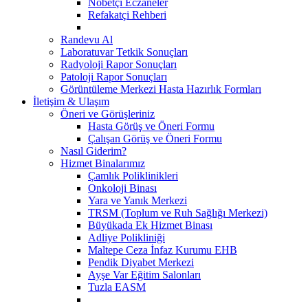
Nöbetçi Eczaneler
Refakatçi Rehberi
Randevu Al
Laboratuvar Tetkik Sonuçları
Radyoloji Rapor Sonuçları
Patoloji Rapor Sonuçları
Görüntüleme Merkezi Hasta Hazırlık Formları
İletişim & Ulaşım
Öneri ve Görüşleriniz
Hasta Görüş ve Öneri Formu
Çalışan Görüş ve Öneri Formu
Nasıl Giderim?
Hizmet Binalarımız
Çamlık Poliklinikleri
Onkoloji Binası
Yara ve Yanık Merkezi
TRSM (Toplum ve Ruh Sağlığı Merkezi)
Büyükada Ek Hizmet Binası
Adliye Polikliniği
Maltepe Ceza İnfaz Kurumu EHB
Pendik Diyabet Merkezi
Ayşe Var Eğitim Salonları
Tuzla EASM