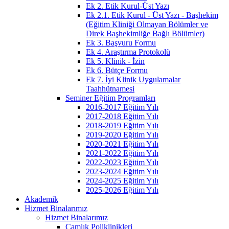
Ek 2. Etik Kurul-Üst Yazı
Ek 2.1. Etik Kurul - Üst Yazı - Başhekim
(Eğitim Kliniği Olmayan Bölümler ve
Direk Başhekimliğe Bağlı Bölümler)
Ek 3. Başvuru Formu
Ek 4. Araştırma Protokolü
Ek 5. Klinik - İzin
Ek 6. Bütçe Formu
Ek 7. İyi Klinik Uygulamalar
Taahhütnamesi
Seminer Eğitim Programları
2016-2017 Eğitim Yılı
2017-2018 Eğitim Yılı
2018-2019 Eğitim Yılı
2019-2020 Eğitim Yılı
2020-2021 Eğitim Yılı
2021-2022 Eğitim Yılı
2022-2023 Eğitim Yılı
2023-2024 Eğitim Yılı
2024-2025 Eğitim Yılı
2025-2026 Eğitim Yılı
Akademik
Hizmet Binalarımız
Hizmet Binalarımız
Çamlık Poliklinikleri