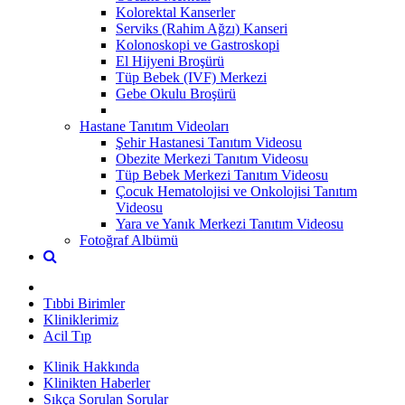
Kolorektal Kanserler
Serviks (Rahim Ağzı) Kanseri
Kolonoskopi ve Gastroskopi
El Hijyeni Broşürü
Tüp Bebek (IVF) Merkezi
Gebe Okulu Broşürü
Hastane Tanıtım Videoları
Şehir Hastanesi Tanıtım Videosu
Obezite Merkezi Tanıtım Videosu
Tüp Bebek Merkezi Tanıtım Videosu
Çocuk Hematolojisi ve Onkolojisi Tanıtım
Videosu
Yara ve Yanık Merkezi Tanıtım Videosu
Fotoğraf Albümü
Tıbbi Birimler
Kliniklerimiz
Acil Tıp
Klinik Hakkında
Klinikten Haberler
Sıkça Sorulan Sorular