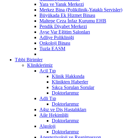
Yara ve Yanık Merkezi
Merkez Bina (Polikilinik-Yataklı Servisler)
Büyükada Ek Hizmet Binası
Maltepe Ceza İnfaz Kurumu EHB
Pendik Diyabet Merkezi
Ayşe Var Eğitim Salonları
Adliye Polikliniği
Onkoloji Binası
Tuzla EASM
Tıbbi Birimler
Kliniklerimiz
Acil Tıp
Klinik Hakkında
Klinikten Haberler
Sıkça Sorulan Sorular
Doktorlarımız
Adli Tıp
Doktorlarımız
Ağız ve Diş Hastalıkları
Aile Hekimliği
Doktorlarımız
Algoloji
Doktorlarımız
Anesteziyoloji ve Reanimasyon