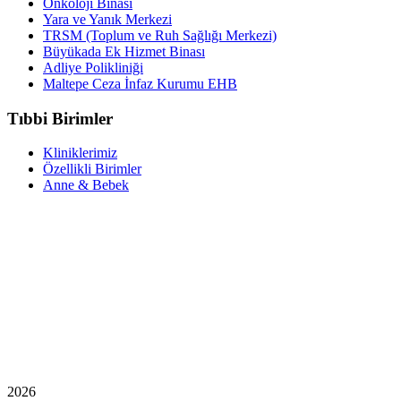
Onkoloji Binası
Yara ve Yanık Merkezi
TRSM (Toplum ve Ruh Sağlığı Merkezi)
Büyükada Ek Hizmet Binası
Adliye Polikliniği
Maltepe Ceza İnfaz Kurumu EHB
Tıbbi Birimler
Kliniklerimiz
Özellikli Birimler
Anne & Bebek
2026