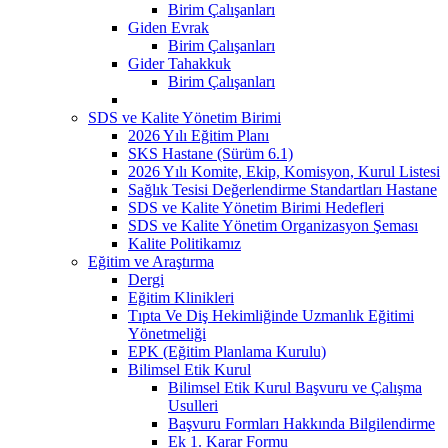
Birim Çalışanları
Giden Evrak
Birim Çalışanları
Gider Tahakkuk
Birim Çalışanları
SDS ve Kalite Yönetim Birimi
2026 Yılı Eğitim Planı
SKS Hastane (Sürüm 6.1)
2026 Yılı Komite, Ekip, Komisyon, Kurul Listesi
Sağlık Tesisi Değerlendirme Standartları Hastane
SDS ve Kalite Yönetim Birimi Hedefleri
SDS ve Kalite Yönetim Organizasyon Şeması
Kalite Politikamız
Eğitim ve Araştırma
Dergi
Eğitim Klinikleri
Tıpta Ve Diş Hekimliğinde Uzmanlık Eğitimi
Yönetmeliği
EPK (Eğitim Planlama Kurulu)
Bilimsel Etik Kurul
Bilimsel Etik Kurul Başvuru ve Çalışma
Usulleri
Başvuru Formları Hakkında Bilgilendirme
Ek 1. Karar Formu