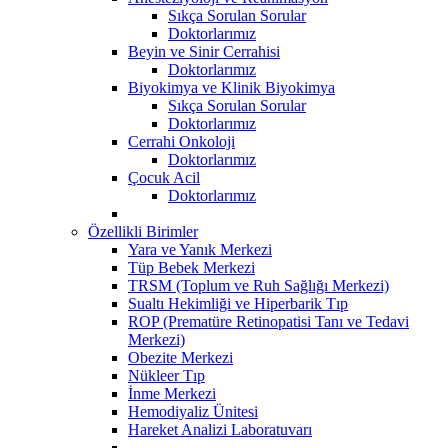
Sıkça Sorulan Sorular
Doktorlarımız
Beyin ve Sinir Cerrahisi
Doktorlarımız
Biyokimya ve Klinik Biyokimya
Sıkça Sorulan Sorular
Doktorlarımız
Cerrahi Onkoloji
Doktorlarımız
Çocuk Acil
Doktorlarımız
Özellikli Birimler
Yara ve Yanık Merkezi
Tüp Bebek Merkezi
TRSM (Toplum ve Ruh Sağlığı Merkezi)
Sualtı Hekimliği ve Hiperbarik Tıp
ROP (Prematüre Retinopatisi Tanı ve Tedavi
Merkezi)
Obezite Merkezi
Nükleer Tıp
İnme Merkezi
Hemodiyaliz Ünitesi
Hareket Analizi Laboratuvarı