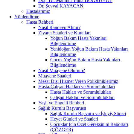
Doç. Dr. Mahmut Talha DOĞRUYOL
Dr. Şevval KAYACAN
Hastalarımız
Yönlendirme
Hasta Rehberi
Nasıl Randevu Alınır?
Ziyaret Saatleri ve Kuralları
Yoğun Bakım Hasta Yakınları
Bilgilendirme
Yenidoğan Yoğun Bakım Hasta Yakınları
Bilgilendirme
Çocuk Yoğun Bakım Hasta Yakınları
Bilgilendirme
Nasıl Muayene Olurum?
Muayene Saatleri
Mesai Dışı Hizmet Veren Polikliniklerimiz
Hasta-Çalışan Hakları ve Sorumlulukları
Hasta Hakları ve Sorumlulukları
Çalışan Hakları ve Sorumlulukları
Yaşlı ve Engelli Rehberi
Sağlık Kurulu Başvurusu
Sağlık Kurulu Başvuru ve İşleyiş Süreci
Heyet Günleri ve Saatleri
Çocuklar İçin Özel Gereksinim Raporları
(ÇÖZGER)