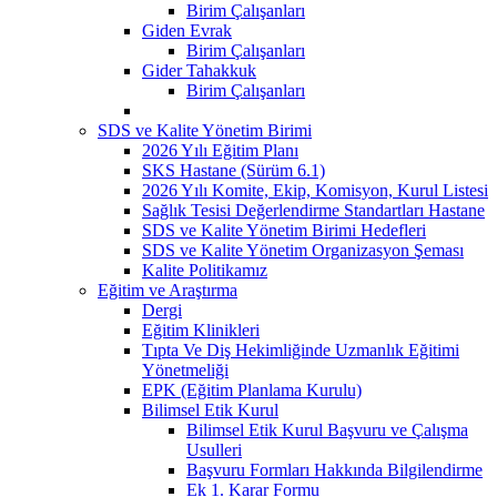
Birim Çalışanları
Giden Evrak
Birim Çalışanları
Gider Tahakkuk
Birim Çalışanları
SDS ve Kalite Yönetim Birimi
2026 Yılı Eğitim Planı
SKS Hastane (Sürüm 6.1)
2026 Yılı Komite, Ekip, Komisyon, Kurul Listesi
Sağlık Tesisi Değerlendirme Standartları Hastane
SDS ve Kalite Yönetim Birimi Hedefleri
SDS ve Kalite Yönetim Organizasyon Şeması
Kalite Politikamız
Eğitim ve Araştırma
Dergi
Eğitim Klinikleri
Tıpta Ve Diş Hekimliğinde Uzmanlık Eğitimi
Yönetmeliği
EPK (Eğitim Planlama Kurulu)
Bilimsel Etik Kurul
Bilimsel Etik Kurul Başvuru ve Çalışma
Usulleri
Başvuru Formları Hakkında Bilgilendirme
Ek 1. Karar Formu