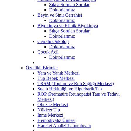
Sıkça Sorulan Sorular
Doktorlarımız
Beyin ve Sinir Cerrahisi
Doktorlarımız
Biyokimya ve Klinik Biyokimya
Sıkça Sorulan Sorular
Doktorlarımız
Cerrahi Onkoloji
Doktorlarımız
Çocuk Acil
Doktorlarımız
Özellikli Birimler
Yara ve Yanık Merkezi
Tüp Bebek Merkezi
TRSM (Toplum ve Ruh Sağlığı Merkezi)
Sualtı Hekimliği ve Hiperbarik Tıp
ROP (Prematüre Retinopatisi Tanı ve Tedavi
Merkezi)
Obezite Merkezi
Nükleer Tıp
İnme Merkezi
Hemodiyaliz Ünitesi
Hareket Analizi Laboratuvarı