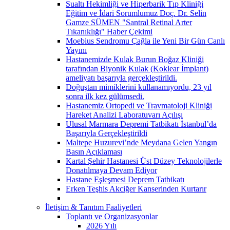
Sualtı Hekimliği ve Hiperbarik Tıp Kliniği
Eğitim ve İdari Sorumlumuz Doç. Dr. Selin
Gamze SÜMEN "Santral Retinal Arter
Tıkanıklığı" Haber Çekimi
Moebius Sendromu Çağla ile Yeni Bir Gün Canlı
Yayını
Hastanemizde Kulak Burun Boğaz Kliniği
tarafından Biyonik Kulak (Koklear İmplant)
ameliyatı başarıyla gerçekleştirildi.
Doğuştan mimiklerini kullanamıyordu, 23 yıl
sonra ilk kez gülümsedi.
Hastanemiz Ortopedi ve Travmatoloji Kliniği
Hareket Analizi Laboratuvarı Açılışı
Ulusal Marmara Depremi Tatbikatı İstanbul’da
Başarıyla Gerçekleştirildi
Maltepe Huzurevi’nde Meydana Gelen Yangın
Basın Açıklaması
Kartal Şehir Hastanesi Üst Düzey Teknolojilerle
Donatılmaya Devam Ediyor
Hastane Eşleşmesi Deprem Tatbikatı
Erken Teşhis Akciğer Kanserinden Kurtarır
İletişim & Tanıtım Faaliyetleri
Toplantı ve Organizasyonlar
2026 Yılı