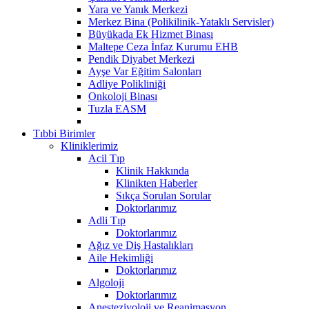
Yara ve Yanık Merkezi
Merkez Bina (Polikilinik-Yataklı Servisler)
Büyükada Ek Hizmet Binası
Maltepe Ceza İnfaz Kurumu EHB
Pendik Diyabet Merkezi
Ayşe Var Eğitim Salonları
Adliye Polikliniği
Onkoloji Binası
Tuzla EASM
Tıbbi Birimler
Kliniklerimiz
Acil Tıp
Klinik Hakkında
Klinikten Haberler
Sıkça Sorulan Sorular
Doktorlarımız
Adli Tıp
Doktorlarımız
Ağız ve Diş Hastalıkları
Aile Hekimliği
Doktorlarımız
Algoloji
Doktorlarımız
Anesteziyoloji ve Reanimasyon