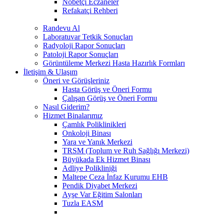
Nöbetçi Eczaneler
Refakatçi Rehberi
Randevu Al
Laboratuvar Tetkik Sonuçları
Radyoloji Rapor Sonuçları
Patoloji Rapor Sonuçları
Görüntüleme Merkezi Hasta Hazırlık Formları
İletişim & Ulaşım
Öneri ve Görüşleriniz
Hasta Görüş ve Öneri Formu
Çalışan Görüş ve Öneri Formu
Nasıl Giderim?
Hizmet Binalarımız
Çamlık Poliklinikleri
Onkoloji Binası
Yara ve Yanık Merkezi
TRSM (Toplum ve Ruh Sağlığı Merkezi)
Büyükada Ek Hizmet Binası
Adliye Polikliniği
Maltepe Ceza İnfaz Kurumu EHB
Pendik Diyabet Merkezi
Ayşe Var Eğitim Salonları
Tuzla EASM