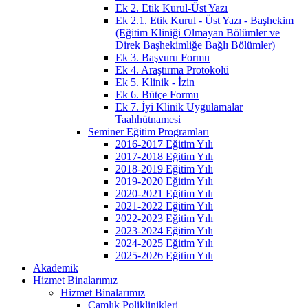
Ek 2. Etik Kurul-Üst Yazı
Ek 2.1. Etik Kurul - Üst Yazı - Başhekim
(Eğitim Kliniği Olmayan Bölümler ve
Direk Başhekimliğe Bağlı Bölümler)
Ek 3. Başvuru Formu
Ek 4. Araştırma Protokolü
Ek 5. Klinik - İzin
Ek 6. Bütçe Formu
Ek 7. İyi Klinik Uygulamalar
Taahhütnamesi
Seminer Eğitim Programları
2016-2017 Eğitim Yılı
2017-2018 Eğitim Yılı
2018-2019 Eğitim Yılı
2019-2020 Eğitim Yılı
2020-2021 Eğitim Yılı
2021-2022 Eğitim Yılı
2022-2023 Eğitim Yılı
2023-2024 Eğitim Yılı
2024-2025 Eğitim Yılı
2025-2026 Eğitim Yılı
Akademik
Hizmet Binalarımız
Hizmet Binalarımız
Çamlık Poliklinikleri