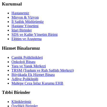
Kurumsal
Hastanemiz
Misyon & Vizyon
İl Sağlık Müdürümüz
Hastane Yönetimi
İdari Birimler
SDS ve Kalite Yönetim Birimi
Eğitim ve Araştırma
Hizmet Binalarımız
Çamlık Poliklinikleri
Onkoloji Binası
Yara ve Yanık Merkezi
TRSM (Toplum ve Ruh Sağlığı Merkezi)
Büyükada Ek Hizmet Binası
Adliye Polikliniği
Maltepe Ceza İnfaz Kurumu EHB
Tıbbi Birimler
Kliniklerimiz
Özellikli Birimler