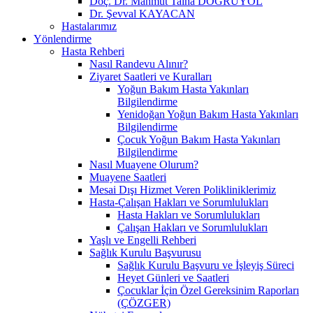
Doç. Dr. Mahmut Talha DOĞRUYOL
Dr. Şevval KAYACAN
Hastalarımız
Yönlendirme
Hasta Rehberi
Nasıl Randevu Alınır?
Ziyaret Saatleri ve Kuralları
Yoğun Bakım Hasta Yakınları
Bilgilendirme
Yenidoğan Yoğun Bakım Hasta Yakınları
Bilgilendirme
Çocuk Yoğun Bakım Hasta Yakınları
Bilgilendirme
Nasıl Muayene Olurum?
Muayene Saatleri
Mesai Dışı Hizmet Veren Polikliniklerimiz
Hasta-Çalışan Hakları ve Sorumlulukları
Hasta Hakları ve Sorumlulukları
Çalışan Hakları ve Sorumlulukları
Yaşlı ve Engelli Rehberi
Sağlık Kurulu Başvurusu
Sağlık Kurulu Başvuru ve İşleyiş Süreci
Heyet Günleri ve Saatleri
Çocuklar İçin Özel Gereksinim Raporları
(ÇÖZGER)