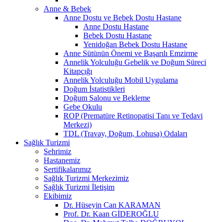
Anne & Bebek
Anne Dostu ve Bebek Dostu Hastane
Anne Dostu Hastane
Bebek Dostu Hastane
Yenidoğan Bebek Dostu Hastane
Anne Sütünün Önemi ve Başarılı Emzirme
Annelik Yolculuğu Gebelik ve Doğum Süreci
Kitapçığı
Annelik Yolculuğu Mobil Uygulama
Doğum İstatistikleri
Doğum Salonu ve Bekleme
Gebe Okulu
ROP (Prematüre Retinopatisi Tanı ve Tedavi
Merkezi)
TDL (Travay, Doğum, Lohusa) Odaları
Sağlık Turizmi
Şehrimiz
Hastanemiz
Sertifikalarımız
Sağlık Turizmi Merkezimiz
Sağlık Turizmi İletişim
Ekibimiz
Dr. Hüseyin Can KARAMAN
Prof. Dr. Kaan GİDEROĞLU