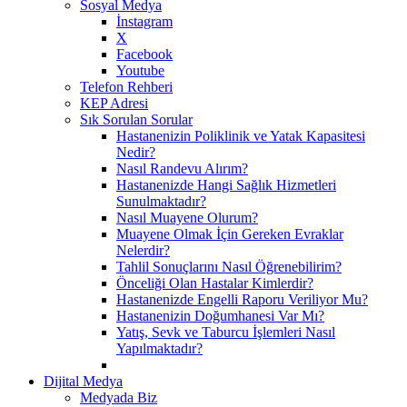
Sosyal Medya
İnstagram
X
Facebook
Youtube
Telefon Rehberi
KEP Adresi
Sık Sorulan Sorular
Hastanenizin Poliklinik ve Yatak Kapasitesi
Nedir?
Nasıl Randevu Alırım?
Hastanenizde Hangi Sağlık Hizmetleri
Sunulmaktadır?
Nasıl Muayene Olurum?
Muayene Olmak İçin Gereken Evraklar
Nelerdir?
Tahlil Sonuçlarını Nasıl Öğrenebilirim?
Önceliği Olan Hastalar Kimlerdir?
Hastanenizde Engelli Raporu Veriliyor Mu?
Hastanenizin Doğumhanesi Var Mı?
Yatış, Sevk ve Taburcu İşlemleri Nasıl
Yapılmaktadır?
Dijital Medya
Medyada Biz