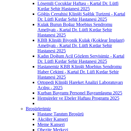
Lösemili Çocuklar Haftası - Kartal Dr. Lütfi
Kırdar Şehir Hastanesi 2025
Göğüs Cerrahisi Kliniği Sağlık Turizmi - Kartal
Dr. Lütfi Kırdar Şehir Hastanesi 2025
Kulak Burun Boğaz Moebius Sendromu
Ameliyatı - Kartal Dr. Lütfi Kırdar Şehir
Hastanesi 2025
KBB Kliniği Biyonik Kulak (Koklear İmplant)
Ameliyatı - Kartal Dr. Lütfi Kırdar Şehir
Hastanesi 2025
Kadın Doğum Acil Gözlem Servisimiz - Kartal
Dr. Lütfi Kırdar Şehir Hastanesi 2025
Hastanemiz KBB Kliniği Moebius Sendromu
Haber Çekimi - Kartal Dr. Lüfi Kırdar Şehir
Hastanesi 2025
Ortopedi Kliniği Hareket Analizi Laboratuvarı
Açılışı - 2025
Kurban Bayramı Personel Bayramlaşma 2025
Hemşireler ve Ebeler Haftası Programı 2025
Broşürlerimiz
Hastane Tanıtım Broşürü
Akciğer Kanseri
Meme Kanseri
Obezite Merkezi