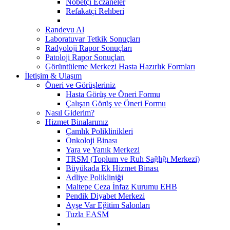
Nöbetçi Eczaneler
Refakatçi Rehberi
Randevu Al
Laboratuvar Tetkik Sonuçları
Radyoloji Rapor Sonuçları
Patoloji Rapor Sonuçları
Görüntüleme Merkezi Hasta Hazırlık Formları
İletişim & Ulaşım
Öneri ve Görüşleriniz
Hasta Görüş ve Öneri Formu
Çalışan Görüş ve Öneri Formu
Nasıl Giderim?
Hizmet Binalarımız
Çamlık Poliklinikleri
Onkoloji Binası
Yara ve Yanık Merkezi
TRSM (Toplum ve Ruh Sağlığı Merkezi)
Büyükada Ek Hizmet Binası
Adliye Polikliniği
Maltepe Ceza İnfaz Kurumu EHB
Pendik Diyabet Merkezi
Ayşe Var Eğitim Salonları
Tuzla EASM