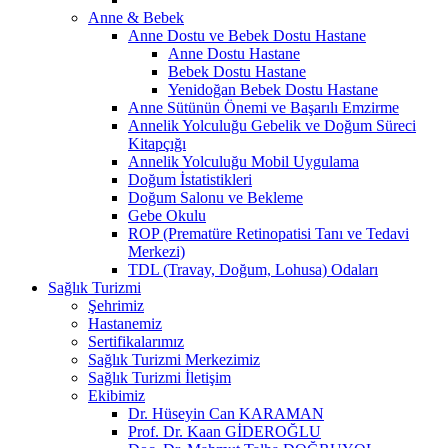
Anne & Bebek
Anne Dostu ve Bebek Dostu Hastane
Anne Dostu Hastane
Bebek Dostu Hastane
Yenidoğan Bebek Dostu Hastane
Anne Sütünün Önemi ve Başarılı Emzirme
Annelik Yolculuğu Gebelik ve Doğum Süreci
Kitapçığı
Annelik Yolculuğu Mobil Uygulama
Doğum İstatistikleri
Doğum Salonu ve Bekleme
Gebe Okulu
ROP (Prematüre Retinopatisi Tanı ve Tedavi
Merkezi)
TDL (Travay, Doğum, Lohusa) Odaları
Sağlık Turizmi
Şehrimiz
Hastanemiz
Sertifikalarımız
Sağlık Turizmi Merkezimiz
Sağlık Turizmi İletişim
Ekibimiz
Dr. Hüseyin Can KARAMAN
Prof. Dr. Kaan GİDEROĞLU