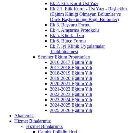
Ek 2. Etik Kurul-Üst Yazı
Ek 2.1. Etik Kurul - Üst Yazı - Başhekim
(Eğitim Kliniği Olmayan Bölümler ve
Direk Başhekimliğe Bağlı Bölümler)
Ek 3. Başvuru Formu
Ek 4. Araştırma Protokolü
Ek 5. Klinik - İzin
Ek 6. Bütçe Formu
Ek 7. İyi Klinik Uygulamalar
Taahhütnamesi
Seminer Eğitim Programları
2016-2017 Eğitim Yılı
2017-2018 Eğitim Yılı
2018-2019 Eğitim Yılı
2019-2020 Eğitim Yılı
2020-2021 Eğitim Yılı
2021-2022 Eğitim Yılı
2022-2023 Eğitim Yılı
2023-2024 Eğitim Yılı
2024-2025 Eğitim Yılı
2025-2026 Eğitim Yılı
Akademik
Hizmet Binalarımız
Hizmet Binalarımız
Çamlık Poliklinikleri