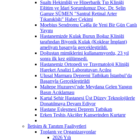
Sualtı Hekimliği ve Hiperbarik Tıp Kliniği
Eğitim ve İdari Sorumlumuz Doç. Dr. Selin
Gamze SÜMEN "Santral Retinal Arter
Tıkanıklığı" Haber Çekimi
Moebius Sendromu Çağla ile Yeni Bir Gün Canlı
Yayını
Hastanemizde Kulak Burun Boğaz Kliniği
tarafından Biyonik Kulak (Koklear İmplant)
ameliyatı başarıyla gerçekleştirildi.
Doğuştan mimiklerini kullanamıyordu, 23 yıl
sonra ilk kez gülümsedi.
Hastanemiz Ortopedi ve Travmatoloji Kliniği
Hareket Analizi Laboratuvarı Açılışı
Ulusal Marmara Depremi Tatbikatı İstanbul’da
Başarıyla Gerçekleştirildi
Maltepe Huzurevi’nde Meydana Gelen Yangın
Basın Açıklaması
Kartal Şehir Hastanesi Üst Düzey Teknolojilerle
Donatılmaya Devam Ediyor
Hastane Eşleşmesi Deprem Tatbikatı
Erken Teşhis Akciğer Kanserinden Kurtarır
İletişim & Tanıtım Faaliyetleri
Toplantı ve Organizasyonlar
2026 Yılı