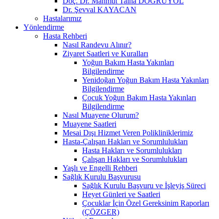
Doç. Dr. Mahmut Talha DOĞRUYOL
Dr. Şevval KAYACAN
Hastalarımız
Yönlendirme
Hasta Rehberi
Nasıl Randevu Alınır?
Ziyaret Saatleri ve Kuralları
Yoğun Bakım Hasta Yakınları
Bilgilendirme
Yenidoğan Yoğun Bakım Hasta Yakınları
Bilgilendirme
Çocuk Yoğun Bakım Hasta Yakınları
Bilgilendirme
Nasıl Muayene Olurum?
Muayene Saatleri
Mesai Dışı Hizmet Veren Polikliniklerimiz
Hasta-Çalışan Hakları ve Sorumlulukları
Hasta Hakları ve Sorumlulukları
Çalışan Hakları ve Sorumlulukları
Yaşlı ve Engelli Rehberi
Sağlık Kurulu Başvurusu
Sağlık Kurulu Başvuru ve İşleyiş Süreci
Heyet Günleri ve Saatleri
Çocuklar İçin Özel Gereksinim Raporları
(ÇÖZGER)