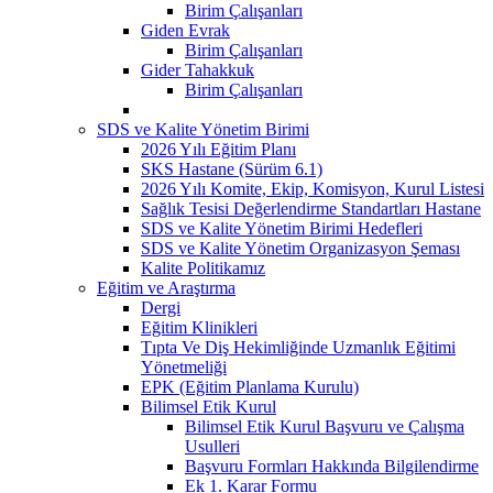
Birim Çalışanları
Giden Evrak
Birim Çalışanları
Gider Tahakkuk
Birim Çalışanları
SDS ve Kalite Yönetim Birimi
2026 Yılı Eğitim Planı
SKS Hastane (Sürüm 6.1)
2026 Yılı Komite, Ekip, Komisyon, Kurul Listesi
Sağlık Tesisi Değerlendirme Standartları Hastane
SDS ve Kalite Yönetim Birimi Hedefleri
SDS ve Kalite Yönetim Organizasyon Şeması
Kalite Politikamız
Eğitim ve Araştırma
Dergi
Eğitim Klinikleri
Tıpta Ve Diş Hekimliğinde Uzmanlık Eğitimi
Yönetmeliği
EPK (Eğitim Planlama Kurulu)
Bilimsel Etik Kurul
Bilimsel Etik Kurul Başvuru ve Çalışma
Usulleri
Başvuru Formları Hakkında Bilgilendirme
Ek 1. Karar Formu