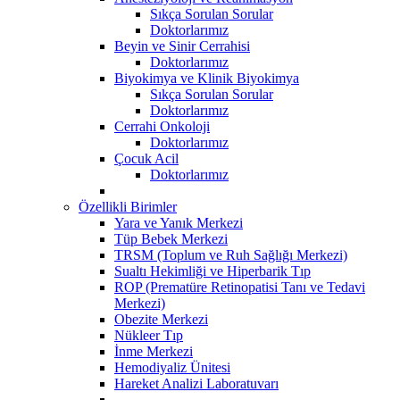
Sıkça Sorulan Sorular
Doktorlarımız
Beyin ve Sinir Cerrahisi
Doktorlarımız
Biyokimya ve Klinik Biyokimya
Sıkça Sorulan Sorular
Doktorlarımız
Cerrahi Onkoloji
Doktorlarımız
Çocuk Acil
Doktorlarımız
Özellikli Birimler
Yara ve Yanık Merkezi
Tüp Bebek Merkezi
TRSM (Toplum ve Ruh Sağlığı Merkezi)
Sualtı Hekimliği ve Hiperbarik Tıp
ROP (Prematüre Retinopatisi Tanı ve Tedavi
Merkezi)
Obezite Merkezi
Nükleer Tıp
İnme Merkezi
Hemodiyaliz Ünitesi
Hareket Analizi Laboratuvarı