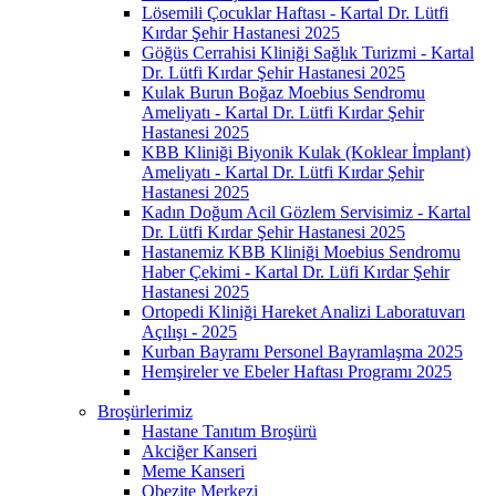
Lösemili Çocuklar Haftası - Kartal Dr. Lütfi
Kırdar Şehir Hastanesi 2025
Göğüs Cerrahisi Kliniği Sağlık Turizmi - Kartal
Dr. Lütfi Kırdar Şehir Hastanesi 2025
Kulak Burun Boğaz Moebius Sendromu
Ameliyatı - Kartal Dr. Lütfi Kırdar Şehir
Hastanesi 2025
KBB Kliniği Biyonik Kulak (Koklear İmplant)
Ameliyatı - Kartal Dr. Lütfi Kırdar Şehir
Hastanesi 2025
Kadın Doğum Acil Gözlem Servisimiz - Kartal
Dr. Lütfi Kırdar Şehir Hastanesi 2025
Hastanemiz KBB Kliniği Moebius Sendromu
Haber Çekimi - Kartal Dr. Lüfi Kırdar Şehir
Hastanesi 2025
Ortopedi Kliniği Hareket Analizi Laboratuvarı
Açılışı - 2025
Kurban Bayramı Personel Bayramlaşma 2025
Hemşireler ve Ebeler Haftası Programı 2025
Broşürlerimiz
Hastane Tanıtım Broşürü
Akciğer Kanseri
Meme Kanseri
Obezite Merkezi