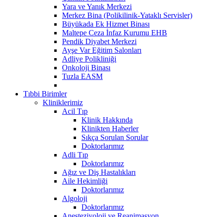
Yara ve Yanık Merkezi
Merkez Bina (Polikilinik-Yataklı Servisler)
Büyükada Ek Hizmet Binası
Maltepe Ceza İnfaz Kurumu EHB
Pendik Diyabet Merkezi
Ayşe Var Eğitim Salonları
Adliye Polikliniği
Onkoloji Binası
Tuzla EASM
Tıbbi Birimler
Kliniklerimiz
Acil Tıp
Klinik Hakkında
Klinikten Haberler
Sıkça Sorulan Sorular
Doktorlarımız
Adli Tıp
Doktorlarımız
Ağız ve Diş Hastalıkları
Aile Hekimliği
Doktorlarımız
Algoloji
Doktorlarımız
Anesteziyoloji ve Reanimasyon