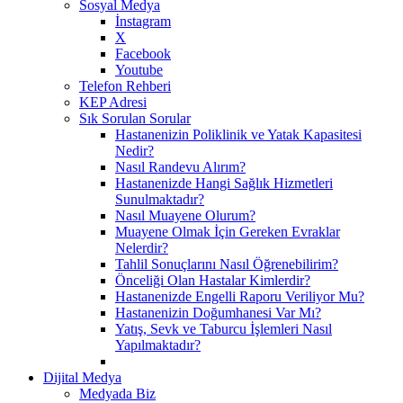
Sosyal Medya
İnstagram
X
Facebook
Youtube
Telefon Rehberi
KEP Adresi
Sık Sorulan Sorular
Hastanenizin Poliklinik ve Yatak Kapasitesi
Nedir?
Nasıl Randevu Alırım?
Hastanenizde Hangi Sağlık Hizmetleri
Sunulmaktadır?
Nasıl Muayene Olurum?
Muayene Olmak İçin Gereken Evraklar
Nelerdir?
Tahlil Sonuçlarını Nasıl Öğrenebilirim?
Önceliği Olan Hastalar Kimlerdir?
Hastanenizde Engelli Raporu Veriliyor Mu?
Hastanenizin Doğumhanesi Var Mı?
Yatış, Sevk ve Taburcu İşlemleri Nasıl
Yapılmaktadır?
Dijital Medya
Medyada Biz