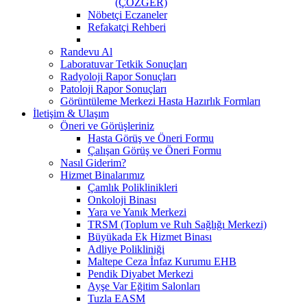
(ÇÖZGER)
Nöbetçi Eczaneler
Refakatçi Rehberi
Randevu Al
Laboratuvar Tetkik Sonuçları
Radyoloji Rapor Sonuçları
Patoloji Rapor Sonuçları
Görüntüleme Merkezi Hasta Hazırlık Formları
İletişim & Ulaşım
Öneri ve Görüşleriniz
Hasta Görüş ve Öneri Formu
Çalışan Görüş ve Öneri Formu
Nasıl Giderim?
Hizmet Binalarımız
Çamlık Poliklinikleri
Onkoloji Binası
Yara ve Yanık Merkezi
TRSM (Toplum ve Ruh Sağlığı Merkezi)
Büyükada Ek Hizmet Binası
Adliye Polikliniği
Maltepe Ceza İnfaz Kurumu EHB
Pendik Diyabet Merkezi
Ayşe Var Eğitim Salonları
Tuzla EASM