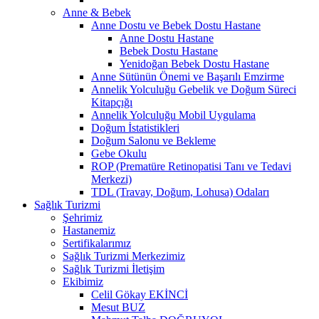
Anne & Bebek
Anne Dostu ve Bebek Dostu Hastane
Anne Dostu Hastane
Bebek Dostu Hastane
Yenidoğan Bebek Dostu Hastane
Anne Sütünün Önemi ve Başarılı Emzirme
Annelik Yolculuğu Gebelik ve Doğum Süreci
Kitapçığı
Annelik Yolculuğu Mobil Uygulama
Doğum İstatistikleri
Doğum Salonu ve Bekleme
Gebe Okulu
ROP (Prematüre Retinopatisi Tanı ve Tedavi
Merkezi)
TDL (Travay, Doğum, Lohusa) Odaları
Sağlık Turizmi
Şehrimiz
Hastanemiz
Sertifikalarımız
Sağlık Turizmi Merkezimiz
Sağlık Turizmi İletişim
Ekibimiz
Celil Gökay EKİNCİ
Mesut BUZ