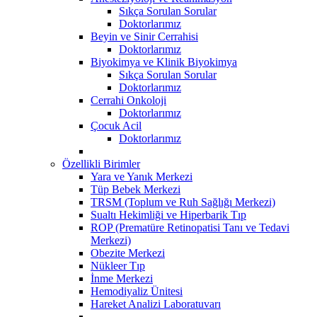
Sıkça Sorulan Sorular
Doktorlarımız
Beyin ve Sinir Cerrahisi
Doktorlarımız
Biyokimya ve Klinik Biyokimya
Sıkça Sorulan Sorular
Doktorlarımız
Cerrahi Onkoloji
Doktorlarımız
Çocuk Acil
Doktorlarımız
Özellikli Birimler
Yara ve Yanık Merkezi
Tüp Bebek Merkezi
TRSM (Toplum ve Ruh Sağlığı Merkezi)
Sualtı Hekimliği ve Hiperbarik Tıp
ROP (Prematüre Retinopatisi Tanı ve Tedavi
Merkezi)
Obezite Merkezi
Nükleer Tıp
İnme Merkezi
Hemodiyaliz Ünitesi
Hareket Analizi Laboratuvarı