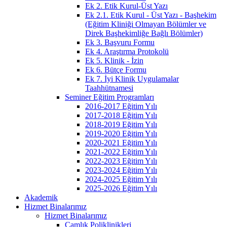
Ek 2. Etik Kurul-Üst Yazı
Ek 2.1. Etik Kurul - Üst Yazı - Başhekim
(Eğitim Kliniği Olmayan Bölümler ve
Direk Başhekimliğe Bağlı Bölümler)
Ek 3. Başvuru Formu
Ek 4. Araştırma Protokolü
Ek 5. Klinik - İzin
Ek 6. Bütçe Formu
Ek 7. İyi Klinik Uygulamalar
Taahhütnamesi
Seminer Eğitim Programları
2016-2017 Eğitim Yılı
2017-2018 Eğitim Yılı
2018-2019 Eğitim Yılı
2019-2020 Eğitim Yılı
2020-2021 Eğitim Yılı
2021-2022 Eğitim Yılı
2022-2023 Eğitim Yılı
2023-2024 Eğitim Yılı
2024-2025 Eğitim Yılı
2025-2026 Eğitim Yılı
Akademik
Hizmet Binalarımız
Hizmet Binalarımız
Çamlık Poliklinikleri