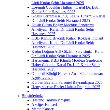
Lütfi Kırdar Şehir Hastanesi 2025
Lösemili Çocuklar Haftası - Kartal Dr. Lütfi
Kırdar Şehir Hastanesi 2025
Göğüs Cerrahisi Kliniği Sağlık Turizmi - Kartal
Dr. Lütfi Kırdar Şehir Hastanesi 2025
Kulak Burun Boğaz Moebius Sendromu
Ameliyatı - Kartal Dr. Lütfi Kırdar Şehir
Hastanesi 2025
KBB Kliniği Biyonik Kulak (Koklear İmplant)
Ameliyatı - Kartal Dr. Lütfi Kırdar Şehir
Hastanesi 2025
Kadın Doğum Acil Gözlem Servisimiz - Kartal
Dr. Lütfi Kırdar Şehir Hastanesi 2025
Hastanemiz KBB Kliniği Moebius Sendromu
Haber Çekimi - Kartal Dr. Lüfi Kırdar Şehir
Hastanesi 2025
Ortopedi Kliniği Hareket Analizi Laboratuvarı
Açılışı - 2025
Kurban Bayramı Personel Bayramlaşma 2025
Hemşireler ve Ebeler Haftası Programı 2025
Broşürlerimiz
Hastane Tanıtım Broşürü
Akciğer Kanseri
Meme Kanseri