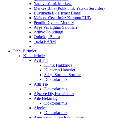
Yara ve Yanık Merkezi
Merkez Bina (Polikilinik-Yataklı Servisler)
Büyükada Ek Hizmet Binası
Maltepe Ceza İnfaz Kurumu EHB
Pendik Diyabet Merkezi
Ayşe Var Eğitim Salonları
Adliye Polikliniği
Onkoloji Binası
Tuzla EASM
Tıbbi Birimler
Kliniklerimiz
Acil Tıp
Klinik Hakkında
Klinikten Haberler
Sıkça Sorulan Sorular
Doktorlarımız
Adli Tıp
Doktorlarımız
Ağız ve Diş Hastalıkları
Aile Hekimliği
Doktorlarımız
Algoloji
Doktorlarımız
Anesteziyoloji ve Reanimasyon