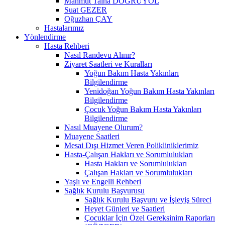
Mahmut Talha DOĞRUYOL
Suat GEZER
Oğuzhan ÇAY
Hastalarımız
Yönlendirme
Hasta Rehberi
Nasıl Randevu Alınır?
Ziyaret Saatleri ve Kuralları
Yoğun Bakım Hasta Yakınları
Bilgilendirme
Yenidoğan Yoğun Bakım Hasta Yakınları
Bilgilendirme
Çocuk Yoğun Bakım Hasta Yakınları
Bilgilendirme
Nasıl Muayene Olurum?
Muayene Saatleri
Mesai Dışı Hizmet Veren Polikliniklerimiz
Hasta-Çalışan Hakları ve Sorumlulukları
Hasta Hakları ve Sorumlulukları
Çalışan Hakları ve Sorumlulukları
Yaşlı ve Engelli Rehberi
Sağlık Kurulu Başvurusu
Sağlık Kurulu Başvuru ve İşleyiş Süreci
Heyet Günleri ve Saatleri
Çocuklar İçin Özel Gereksinim Raporları