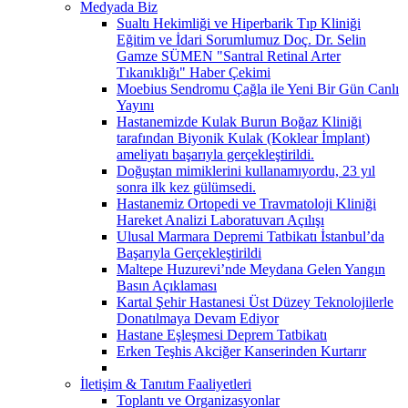
Medyada Biz
Sualtı Hekimliği ve Hiperbarik Tıp Kliniği
Eğitim ve İdari Sorumlumuz Doç. Dr. Selin
Gamze SÜMEN "Santral Retinal Arter
Tıkanıklığı" Haber Çekimi
Moebius Sendromu Çağla ile Yeni Bir Gün Canlı
Yayını
Hastanemizde Kulak Burun Boğaz Kliniği
tarafından Biyonik Kulak (Koklear İmplant)
ameliyatı başarıyla gerçekleştirildi.
Doğuştan mimiklerini kullanamıyordu, 23 yıl
sonra ilk kez gülümsedi.
Hastanemiz Ortopedi ve Travmatoloji Kliniği
Hareket Analizi Laboratuvarı Açılışı
Ulusal Marmara Depremi Tatbikatı İstanbul’da
Başarıyla Gerçekleştirildi
Maltepe Huzurevi’nde Meydana Gelen Yangın
Basın Açıklaması
Kartal Şehir Hastanesi Üst Düzey Teknolojilerle
Donatılmaya Devam Ediyor
Hastane Eşleşmesi Deprem Tatbikatı
Erken Teşhis Akciğer Kanserinden Kurtarır
İletişim & Tanıtım Faaliyetleri
Toplantı ve Organizasyonlar