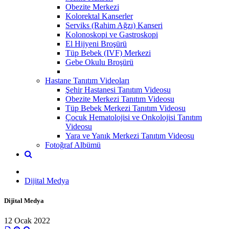
Obezite Merkezi
Kolorektal Kanserler
Serviks (Rahim Ağzı) Kanseri
Kolonoskopi ve Gastroskopi
El Hijyeni Broşürü
Tüp Bebek (IVF) Merkezi
Gebe Okulu Broşürü
Hastane Tanıtım Videoları
Şehir Hastanesi Tanıtım Videosu
Obezite Merkezi Tanıtım Videosu
Tüp Bebek Merkezi Tanıtım Videosu
Çocuk Hematolojisi ve Onkolojisi Tanıtım
Videosu
Yara ve Yanık Merkezi Tanıtım Videosu
Fotoğraf Albümü
Dijital Medya
Dijital Medya
12 Ocak 2022