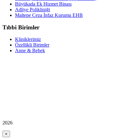
Büyükada Ek Hizmet Binası
Adliye Polikliniği
Maltepe Ceza İnfaz Kurumu EHB
Tıbbi Birimler
Kliniklerimiz
Özellikli Birimler
Anne & Bebek
2026
×