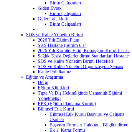
Birim Çalışanları
Giden Evrak
Birim Çalışanları
Gider Tahakkuk
Birim Çalışanları
SDS ve Kalite Yönetim Birimi
2026 Yılı Eğitim Planı
SKS Hastane (Sürüm 6.1)
2026 Yılı Komite, Ekip, Komisyon, Kurul Listesi
Sağlık Tesisi Değerlendirme Standartları Hastane
SDS ve Kalite Yönetim Birimi Hedefleri
SDS ve Kalite Yönetim Organizasyon Şeması
Kalite Politikamız
Eğitim ve Araştırma
Dergi
Eğitim Klinikleri
Tıpta Ve Diş Hekimliğinde Uzmanlık Eğitimi
Yönetmeliği
EPK (Eğitim Planlama Kurulu)
Bilimsel Etik Kurul
Bilimsel Etik Kurul Başvuru ve Çalışma
Usulleri
Başvuru Formları Hakkında Bilgilendirme
Ek 1. Karar Formu