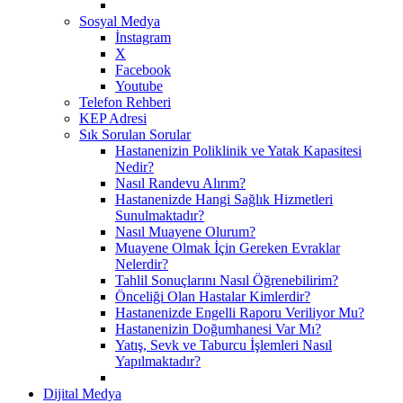
Sosyal Medya
İnstagram
X
Facebook
Youtube
Telefon Rehberi
KEP Adresi
Sık Sorulan Sorular
Hastanenizin Poliklinik ve Yatak Kapasitesi
Nedir?
Nasıl Randevu Alırım?
Hastanenizde Hangi Sağlık Hizmetleri
Sunulmaktadır?
Nasıl Muayene Olurum?
Muayene Olmak İçin Gereken Evraklar
Nelerdir?
Tahlil Sonuçlarını Nasıl Öğrenebilirim?
Önceliği Olan Hastalar Kimlerdir?
Hastanenizde Engelli Raporu Veriliyor Mu?
Hastanenizin Doğumhanesi Var Mı?
Yatış, Sevk ve Taburcu İşlemleri Nasıl
Yapılmaktadır?
Dijital Medya