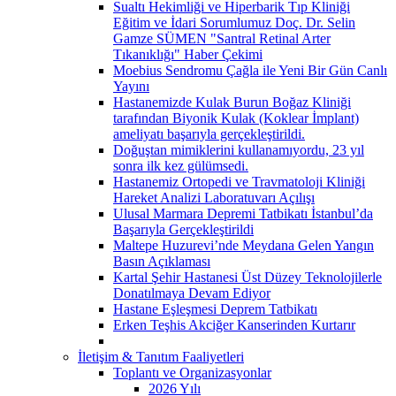
Sualtı Hekimliği ve Hiperbarik Tıp Kliniği
Eğitim ve İdari Sorumlumuz Doç. Dr. Selin
Gamze SÜMEN "Santral Retinal Arter
Tıkanıklığı" Haber Çekimi
Moebius Sendromu Çağla ile Yeni Bir Gün Canlı
Yayını
Hastanemizde Kulak Burun Boğaz Kliniği
tarafından Biyonik Kulak (Koklear İmplant)
ameliyatı başarıyla gerçekleştirildi.
Doğuştan mimiklerini kullanamıyordu, 23 yıl
sonra ilk kez gülümsedi.
Hastanemiz Ortopedi ve Travmatoloji Kliniği
Hareket Analizi Laboratuvarı Açılışı
Ulusal Marmara Depremi Tatbikatı İstanbul’da
Başarıyla Gerçekleştirildi
Maltepe Huzurevi’nde Meydana Gelen Yangın
Basın Açıklaması
Kartal Şehir Hastanesi Üst Düzey Teknolojilerle
Donatılmaya Devam Ediyor
Hastane Eşleşmesi Deprem Tatbikatı
Erken Teşhis Akciğer Kanserinden Kurtarır
İletişim & Tanıtım Faaliyetleri
Toplantı ve Organizasyonlar
2026 Yılı