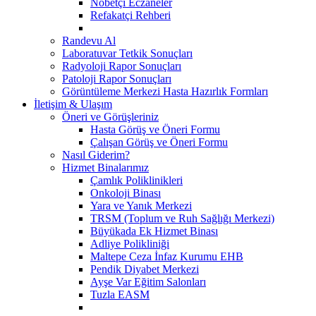
Nöbetçi Eczaneler
Refakatçi Rehberi
Randevu Al
Laboratuvar Tetkik Sonuçları
Radyoloji Rapor Sonuçları
Patoloji Rapor Sonuçları
Görüntüleme Merkezi Hasta Hazırlık Formları
İletişim & Ulaşım
Öneri ve Görüşleriniz
Hasta Görüş ve Öneri Formu
Çalışan Görüş ve Öneri Formu
Nasıl Giderim?
Hizmet Binalarımız
Çamlık Poliklinikleri
Onkoloji Binası
Yara ve Yanık Merkezi
TRSM (Toplum ve Ruh Sağlığı Merkezi)
Büyükada Ek Hizmet Binası
Adliye Polikliniği
Maltepe Ceza İnfaz Kurumu EHB
Pendik Diyabet Merkezi
Ayşe Var Eğitim Salonları
Tuzla EASM