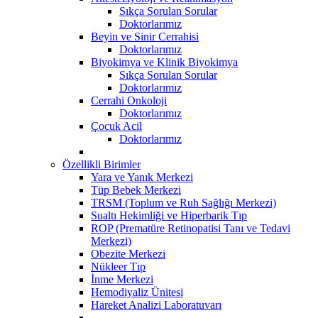
Sıkça Sorulan Sorular
Doktorlarımız
Beyin ve Sinir Cerrahisi
Doktorlarımız
Biyokimya ve Klinik Biyokimya
Sıkça Sorulan Sorular
Doktorlarımız
Cerrahi Onkoloji
Doktorlarımız
Çocuk Acil
Doktorlarımız
Özellikli Birimler
Yara ve Yanık Merkezi
Tüp Bebek Merkezi
TRSM (Toplum ve Ruh Sağlığı Merkezi)
Sualtı Hekimliği ve Hiperbarik Tıp
ROP (Prematüre Retinopatisi Tanı ve Tedavi
Merkezi)
Obezite Merkezi
Nükleer Tıp
İnme Merkezi
Hemodiyaliz Ünitesi
Hareket Analizi Laboratuvarı