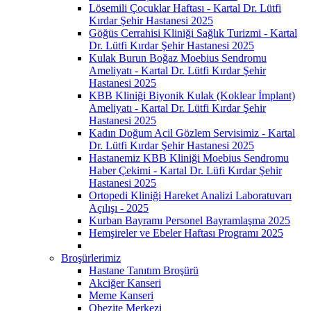
Lösemili Çocuklar Haftası - Kartal Dr. Lütfi
Kırdar Şehir Hastanesi 2025
Göğüs Cerrahisi Kliniği Sağlık Turizmi - Kartal
Dr. Lütfi Kırdar Şehir Hastanesi 2025
Kulak Burun Boğaz Moebius Sendromu
Ameliyatı - Kartal Dr. Lütfi Kırdar Şehir
Hastanesi 2025
KBB Kliniği Biyonik Kulak (Koklear İmplant)
Ameliyatı - Kartal Dr. Lütfi Kırdar Şehir
Hastanesi 2025
Kadın Doğum Acil Gözlem Servisimiz - Kartal
Dr. Lütfi Kırdar Şehir Hastanesi 2025
Hastanemiz KBB Kliniği Moebius Sendromu
Haber Çekimi - Kartal Dr. Lüfi Kırdar Şehir
Hastanesi 2025
Ortopedi Kliniği Hareket Analizi Laboratuvarı
Açılışı - 2025
Kurban Bayramı Personel Bayramlaşma 2025
Hemşireler ve Ebeler Haftası Programı 2025
Broşürlerimiz
Hastane Tanıtım Broşürü
Akciğer Kanseri
Meme Kanseri
Obezite Merkezi