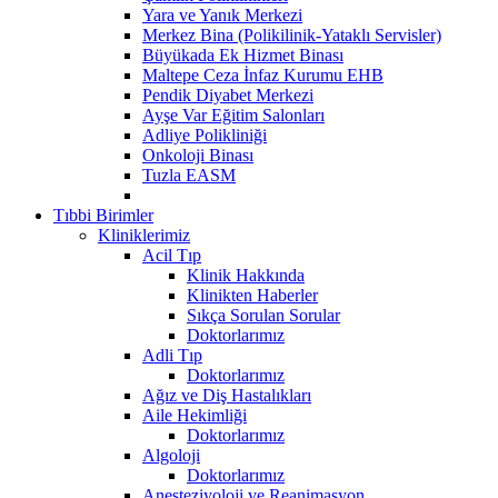
Yara ve Yanık Merkezi
Merkez Bina (Polikilinik-Yataklı Servisler)
Büyükada Ek Hizmet Binası
Maltepe Ceza İnfaz Kurumu EHB
Pendik Diyabet Merkezi
Ayşe Var Eğitim Salonları
Adliye Polikliniği
Onkoloji Binası
Tuzla EASM
Tıbbi Birimler
Kliniklerimiz
Acil Tıp
Klinik Hakkında
Klinikten Haberler
Sıkça Sorulan Sorular
Doktorlarımız
Adli Tıp
Doktorlarımız
Ağız ve Diş Hastalıkları
Aile Hekimliği
Doktorlarımız
Algoloji
Doktorlarımız
Anesteziyoloji ve Reanimasyon