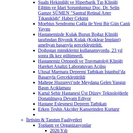
Sualtı Hekimliği ve Hiperbarik Tıp Kliniği
Eğitim ve İdari Sorumlumuz Doç. Dr. Selin
Gamze SÜMEN "Santral Retinal Arter
Tıkanıklığı" Haber Çekimi
Moebius Sendromu Çağla ile Yeni Bir Gün Canlı
Yayını
Hastanemizde Kulak Burun Boğaz Kliniği
tarafından Biyonik Kulak (Koklear İmplant)
ameliyatı başarıyla gerçekleştirildi.
Doğuştan mimiklerini kullanamıyordu, 23 yıl
sonra ilk kez gülümsedi.
Hastanemiz Ortopedi ve Travmatoloji Kliniği
Hareket Analizi Laboratuvarı Açılışı
Ulusal Marmara Depremi Tatbikatı İstanbul’da
Başarıyla Gerçekleştirildi
Maltepe Huzurevi’nde Meydana Gelen Yangın
Basın Açıklaması
Kartal Şehir Hastanesi Üst Düzey Teknolojilerle
Donatılmaya Devam Ediyor
Hastane Eşleşmesi Deprem Tatbikatı
Erken Teşhis Akciğer Kanserinden Kurtarır
İletişim & Tanıtım Faaliyetleri
Toplantı ve Organizasyonlar
2026 Yılı