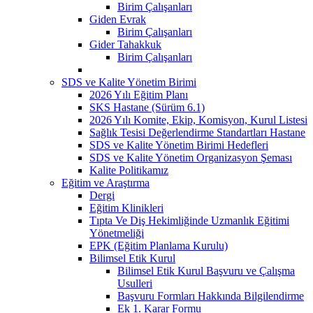
Birim Çalışanları
Giden Evrak
Birim Çalışanları
Gider Tahakkuk
Birim Çalışanları
SDS ve Kalite Yönetim Birimi
2026 Yılı Eğitim Planı
SKS Hastane (Sürüm 6.1)
2026 Yılı Komite, Ekip, Komisyon, Kurul Listesi
Sağlık Tesisi Değerlendirme Standartları Hastane
SDS ve Kalite Yönetim Birimi Hedefleri
SDS ve Kalite Yönetim Organizasyon Şeması
Kalite Politikamız
Eğitim ve Araştırma
Dergi
Eğitim Klinikleri
Tıpta Ve Diş Hekimliğinde Uzmanlık Eğitimi
Yönetmeliği
EPK (Eğitim Planlama Kurulu)
Bilimsel Etik Kurul
Bilimsel Etik Kurul Başvuru ve Çalışma
Usulleri
Başvuru Formları Hakkında Bilgilendirme
Ek 1. Karar Formu