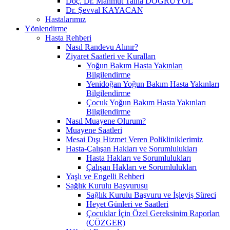
Doç. Dr. Mahmut Talha DOĞRUYOL
Dr. Şevval KAYACAN
Hastalarımız
Yönlendirme
Hasta Rehberi
Nasıl Randevu Alınır?
Ziyaret Saatleri ve Kuralları
Yoğun Bakım Hasta Yakınları
Bilgilendirme
Yenidoğan Yoğun Bakım Hasta Yakınları
Bilgilendirme
Çocuk Yoğun Bakım Hasta Yakınları
Bilgilendirme
Nasıl Muayene Olurum?
Muayene Saatleri
Mesai Dışı Hizmet Veren Polikliniklerimiz
Hasta-Çalışan Hakları ve Sorumlulukları
Hasta Hakları ve Sorumlulukları
Çalışan Hakları ve Sorumlulukları
Yaşlı ve Engelli Rehberi
Sağlık Kurulu Başvurusu
Sağlık Kurulu Başvuru ve İşleyiş Süreci
Heyet Günleri ve Saatleri
Çocuklar İçin Özel Gereksinim Raporları
(ÇÖZGER)