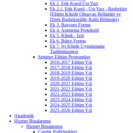
Ek 2. Etik Kurul-Üst Yazı
Ek 2.1. Etik Kurul - Üst Yazı - Başhekim
(Eğitim Kliniği Olmayan Bölümler ve
Direk Başhekimliğe Bağlı Bölümler)
Ek 3. Başvuru Formu
Ek 4. Araştırma Protokolü
Ek 5. Klinik - İzin
Ek 6. Bütçe Formu
Ek 7. İyi Klinik Uygulamalar
Taahhütnamesi
Seminer Eğitim Programları
2016-2017 Eğitim Yılı
2017-2018 Eğitim Yılı
2018-2019 Eğitim Yılı
2019-2020 Eğitim Yılı
2020-2021 Eğitim Yılı
2021-2022 Eğitim Yılı
2022-2023 Eğitim Yılı
2023-2024 Eğitim Yılı
2024-2025 Eğitim Yılı
2025-2026 Eğitim Yılı
Akademik
Hizmet Binalarımız
Hizmet Binalarımız
Çamlık Poliklinikleri