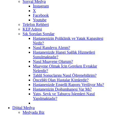
Sosyal Medya
İnstagram
X
Facebook
Youtube
Telefon Rehberi
KEP Adresi
Sık Sorulan Sorular
Hastanenizin Poliklinik ve Yatak Kapasitesi
Nedir?
Nasıl Randevu Alırım?
Hastanenizde Hangi Sağlık Hizmetleri
Sunulmaktadır?
Nasıl Muayene Olurum?
Muayene Olmak İçin Gereken Evraklar
Nelerdir?
Tahlil Sonuçlarını Nasıl Öğrenebilirim?
Önceliği Olan Hastalar Kimlerdir?
Hastanenizde Engelli Raporu Veriliyor Mu?
Hastanenizin Doğumhanesi Var Mı?
Yatış, Sevk ve Taburcu İşlemleri Nasıl
Yapılmaktadır?
Dijital Medya
Medyada Biz