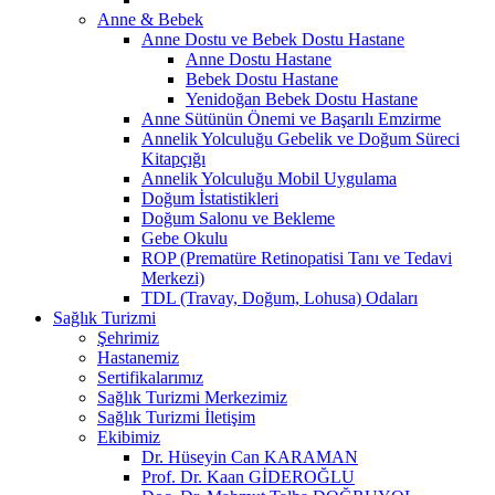
Anne & Bebek
Anne Dostu ve Bebek Dostu Hastane
Anne Dostu Hastane
Bebek Dostu Hastane
Yenidoğan Bebek Dostu Hastane
Anne Sütünün Önemi ve Başarılı Emzirme
Annelik Yolculuğu Gebelik ve Doğum Süreci
Kitapçığı
Annelik Yolculuğu Mobil Uygulama
Doğum İstatistikleri
Doğum Salonu ve Bekleme
Gebe Okulu
ROP (Prematüre Retinopatisi Tanı ve Tedavi
Merkezi)
TDL (Travay, Doğum, Lohusa) Odaları
Sağlık Turizmi
Şehrimiz
Hastanemiz
Sertifikalarımız
Sağlık Turizmi Merkezimiz
Sağlık Turizmi İletişim
Ekibimiz
Dr. Hüseyin Can KARAMAN
Prof. Dr. Kaan GİDEROĞLU