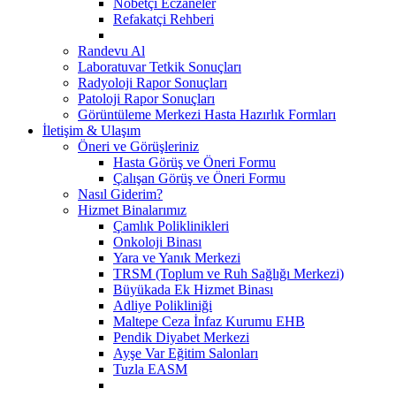
Nöbetçi Eczaneler
Refakatçi Rehberi
Randevu Al
Laboratuvar Tetkik Sonuçları
Radyoloji Rapor Sonuçları
Patoloji Rapor Sonuçları
Görüntüleme Merkezi Hasta Hazırlık Formları
İletişim & Ulaşım
Öneri ve Görüşleriniz
Hasta Görüş ve Öneri Formu
Çalışan Görüş ve Öneri Formu
Nasıl Giderim?
Hizmet Binalarımız
Çamlık Poliklinikleri
Onkoloji Binası
Yara ve Yanık Merkezi
TRSM (Toplum ve Ruh Sağlığı Merkezi)
Büyükada Ek Hizmet Binası
Adliye Polikliniği
Maltepe Ceza İnfaz Kurumu EHB
Pendik Diyabet Merkezi
Ayşe Var Eğitim Salonları
Tuzla EASM