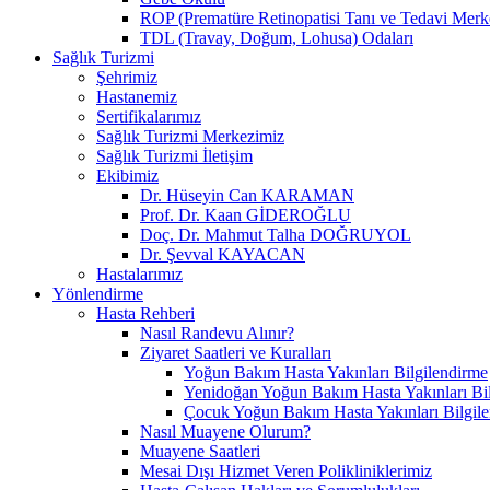
ROP (Prematüre Retinopatisi Tanı ve Tedavi Merk
TDL (Travay, Doğum, Lohusa) Odaları
Sağlık Turizmi
Şehrimiz
Hastanemiz
Sertifikalarımız
Sağlık Turizmi Merkezimiz
Sağlık Turizmi İletişim
Ekibimiz
Dr. Hüseyin Can KARAMAN
Prof. Dr. Kaan GİDEROĞLU
Doç. Dr. Mahmut Talha DOĞRUYOL
Dr. Şevval KAYACAN
Hastalarımız
Yönlendirme
Hasta Rehberi
Nasıl Randevu Alınır?
Ziyaret Saatleri ve Kuralları
Yoğun Bakım Hasta Yakınları Bilgilendirme
Yenidoğan Yoğun Bakım Hasta Yakınları Bi
Çocuk Yoğun Bakım Hasta Yakınları Bilgil
Nasıl Muayene Olurum?
Muayene Saatleri
Mesai Dışı Hizmet Veren Polikliniklerimiz