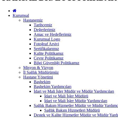
Kurumsal
Hastanemiz
Tarihçemiz
Değerlerimiz
Amaç ve Hedeflerimiz
Kurumsal Logo
Fotoğraf Arşivi
Sertifikalarımız
Kalite Politikamız
Çevre Politikamız
Bilgi Güvenliği Politikamız
Misyon & Vizyon
İl Sağlık Müdürümüz
Hastane Yönetimi
Başhekim
Başhekim Yardımcıları
İdari ve Mali İşler Müdür ve Müdür Yardımcıları
İdari ve Mali İşler Müdürü
İdari ve Mali İşler Müdür Yardımcıları
Sağlık Bakım Hizmetler Müdür ve Müdür Yardımcı
Sağlık Bakım Hizmetleri Müdürü
Destek ve Kalite Hizmetler Müdür ve Müdür Yardı