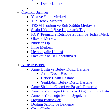
Doktorlarımız
Özellikli Birimler
Yara ve Yanık Merkezi
Tüp Bebek Merkezi
TRSM (Toplum ve Ruh Sağlığı Merkezi)
Sualtı Hekimliği ve Hiperbarik Tıp
ROP (Prematüre Retinopatisi Tanı ve Tedavi Merk
Obezite Merkezi
Nükleer Tıp
İnme Merkezi
Hemodiyaliz Ünitesi
Hareket Analizi Laboratuvarı
Anne & Bebek
Anne Dostu ve Bebek Dostu Hastane
Anne Dostu Hastane
Bebek Dostu Hastane
Yenidoğan Bebek Dostu Hastane
Anne Sütünün Önemi ve Başarılı Emzirme
Annelik Yolculuğu Gebelik ve Doğum Süreci Kita
Annelik Yolculuğu Mobil Uygulama
Doğum İstatistikleri
Doğum Salonu ve Bekleme
Gebe Okulu