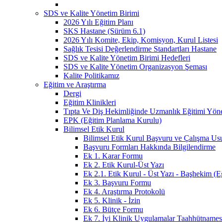
SDS ve Kalite Yönetim Birimi
2026 Yılı Eğitim Planı
SKS Hastane (Sürüm 6.1)
2026 Yılı Komite, Ekip, Komisyon, Kurul Listesi
Sağlık Tesisi Değerlendirme Standartları Hastane
SDS ve Kalite Yönetim Birimi Hedefleri
SDS ve Kalite Yönetim Organizasyon Şeması
Kalite Politikamız
Eğitim ve Araştırma
Dergi
Eğitim Klinikleri
Tıpta Ve Diş Hekimliğinde Uzmanlık Eğitimi Yöne
EPK (Eğitim Planlama Kurulu)
Bilimsel Etik Kurul
Bilimsel Etik Kurul Başvuru ve Çalışma Usu
Başvuru Formları Hakkında Bilgilendirme
Ek 1. Karar Formu
Ek 2. Etik Kurul-Üst Yazı
Ek 2.1. Etik Kurul - Üst Yazı - Başhekim (
Ek 3. Başvuru Formu
Ek 4. Araştırma Protokolü
Ek 5. Klinik - İzin
Ek 6. Bütçe Formu
Ek 7. İyi Klinik Uygulamalar Taahhütnames