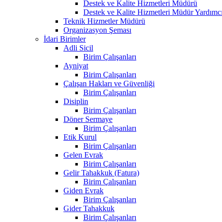
Destek ve Kalite Hizmetleri Müdürü
Destek ve Kalite Hizmetleri Müdür Yardımcı
Teknik Hizmetler Müdürü
Organizasyon Şeması
İdari Birimler
Adli Sicil
Birim Çalışanları
Ayniyat
Birim Çalışanları
Çalışan Hakları ve Güvenliği
Birim Çalışanları
Disiplin
Birim Çalışanları
Döner Sermaye
Birim Çalışanları
Etik Kurul
Birim Çalışanları
Gelen Evrak
Birim Çalışanları
Gelir Tahakkuk (Fatura)
Birim Çalışanları
Giden Evrak
Birim Çalışanları
Gider Tahakkuk
Birim Çalışanları