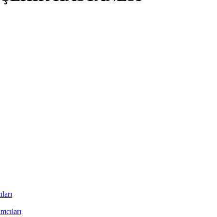
ları
mcıları