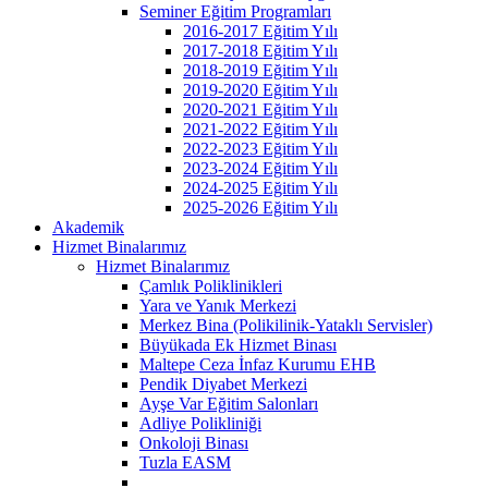
Seminer Eğitim Programları
2016-2017 Eğitim Yılı
2017-2018 Eğitim Yılı
2018-2019 Eğitim Yılı
2019-2020 Eğitim Yılı
2020-2021 Eğitim Yılı
2021-2022 Eğitim Yılı
2022-2023 Eğitim Yılı
2023-2024 Eğitim Yılı
2024-2025 Eğitim Yılı
2025-2026 Eğitim Yılı
Akademik
Hizmet Binalarımız
Hizmet Binalarımız
Çamlık Poliklinikleri
Yara ve Yanık Merkezi
Merkez Bina (Polikilinik-Yataklı Servisler)
Büyükada Ek Hizmet Binası
Maltepe Ceza İnfaz Kurumu EHB
Pendik Diyabet Merkezi
Ayşe Var Eğitim Salonları
Adliye Polikliniği
Onkoloji Binası
Tuzla EASM