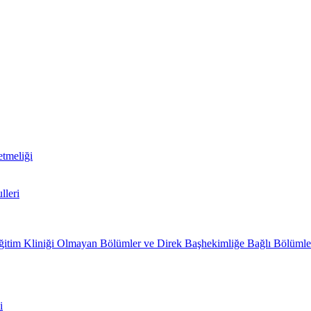
tmeliği
lleri
Eğitim Kliniği Olmayan Bölümler ve Direk Başhekimliğe Bağlı Bölümle
i