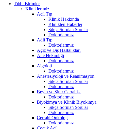
Tıbbi Birimler
Kliniklerimiz
Acil Tıp
Klinik Hakkında
Klinikten Haberler
Sıkça Sorulan Sorular
Doktorlarımız
Adli Tıp
Doktorlarımız
Ağız ve Diş Hastalıkları
Aile Hekimliği
Doktorlarımız
Algoloji
Doktorlarımız
Anesteziyoloji ve Reanimasyon
Sıkça Sorulan Sorular
Doktorlarımız
Beyin ve Sinir Cerrahisi
Doktorlarımız
Biyokimya ve Klinik Biyokimya
Sıkça Sorulan Sorular
Doktorlarımız
Cerrahi Onkoloji
Doktorlarımız
Çocuk Acil