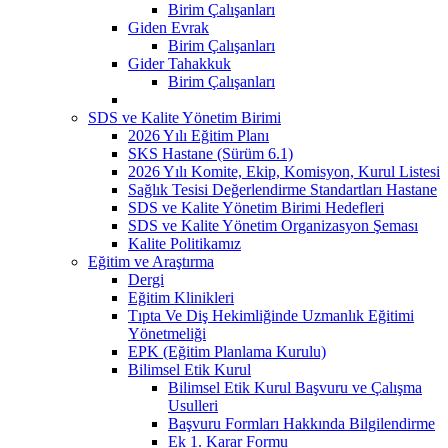
Birim Çalışanları
Giden Evrak
Birim Çalışanları
Gider Tahakkuk
Birim Çalışanları
SDS ve Kalite Yönetim Birimi
2026 Yılı Eğitim Planı
SKS Hastane (Sürüm 6.1)
2026 Yılı Komite, Ekip, Komisyon, Kurul Listesi
Sağlık Tesisi Değerlendirme Standartları Hastane
SDS ve Kalite Yönetim Birimi Hedefleri
SDS ve Kalite Yönetim Organizasyon Şeması
Kalite Politikamız
Eğitim ve Araştırma
Dergi
Eğitim Klinikleri
Tıpta Ve Diş Hekimliğinde Uzmanlık Eğitimi
Yönetmeliği
EPK (Eğitim Planlama Kurulu)
Bilimsel Etik Kurul
Bilimsel Etik Kurul Başvuru ve Çalışma
Usulleri
Başvuru Formları Hakkında Bilgilendirme
Ek 1. Karar Formu