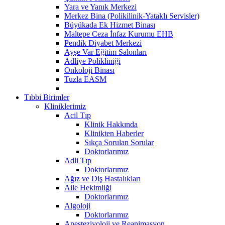
Yara ve Yanık Merkezi
Merkez Bina (Polikilinik-Yataklı Servisler)
Büyükada Ek Hizmet Binası
Maltepe Ceza İnfaz Kurumu EHB
Pendik Diyabet Merkezi
Ayşe Var Eğitim Salonları
Adliye Polikliniği
Onkoloji Binası
Tuzla EASM
Tıbbi Birimler
Kliniklerimiz
Acil Tıp
Klinik Hakkında
Klinikten Haberler
Sıkça Sorulan Sorular
Doktorlarımız
Adli Tıp
Doktorlarımız
Ağız ve Diş Hastalıkları
Aile Hekimliği
Doktorlarımız
Algoloji
Doktorlarımız
Anesteziyoloji ve Reanimasyon