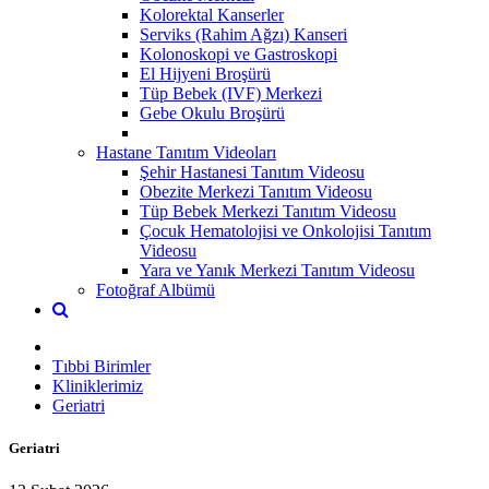
Kolorektal Kanserler
Serviks (Rahim Ağzı) Kanseri
Kolonoskopi ve Gastroskopi
El Hijyeni Broşürü
Tüp Bebek (IVF) Merkezi
Gebe Okulu Broşürü
Hastane Tanıtım Videoları
Şehir Hastanesi Tanıtım Videosu
Obezite Merkezi Tanıtım Videosu
Tüp Bebek Merkezi Tanıtım Videosu
Çocuk Hematolojisi ve Onkolojisi Tanıtım
Videosu
Yara ve Yanık Merkezi Tanıtım Videosu
Fotoğraf Albümü
Tıbbi Birimler
Kliniklerimiz
Geriatri
Geriatri