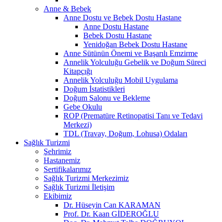
Anne & Bebek
Anne Dostu ve Bebek Dostu Hastane
Anne Dostu Hastane
Bebek Dostu Hastane
Yenidoğan Bebek Dostu Hastane
Anne Sütünün Önemi ve Başarılı Emzirme
Annelik Yolculuğu Gebelik ve Doğum Süreci
Kitapçığı
Annelik Yolculuğu Mobil Uygulama
Doğum İstatistikleri
Doğum Salonu ve Bekleme
Gebe Okulu
ROP (Prematüre Retinopatisi Tanı ve Tedavi
Merkezi)
TDL (Travay, Doğum, Lohusa) Odaları
Sağlık Turizmi
Şehrimiz
Hastanemiz
Sertifikalarımız
Sağlık Turizmi Merkezimiz
Sağlık Turizmi İletişim
Ekibimiz
Dr. Hüseyin Can KARAMAN
Prof. Dr. Kaan GİDEROĞLU