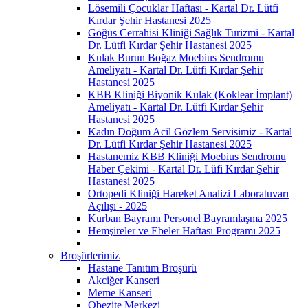
Lösemili Çocuklar Haftası - Kartal Dr. Lütfi
Kırdar Şehir Hastanesi 2025
Göğüs Cerrahisi Kliniği Sağlık Turizmi - Kartal
Dr. Lütfi Kırdar Şehir Hastanesi 2025
Kulak Burun Boğaz Moebius Sendromu
Ameliyatı - Kartal Dr. Lütfi Kırdar Şehir
Hastanesi 2025
KBB Kliniği Biyonik Kulak (Koklear İmplant)
Ameliyatı - Kartal Dr. Lütfi Kırdar Şehir
Hastanesi 2025
Kadın Doğum Acil Gözlem Servisimiz - Kartal
Dr. Lütfi Kırdar Şehir Hastanesi 2025
Hastanemiz KBB Kliniği Moebius Sendromu
Haber Çekimi - Kartal Dr. Lüfi Kırdar Şehir
Hastanesi 2025
Ortopedi Kliniği Hareket Analizi Laboratuvarı
Açılışı - 2025
Kurban Bayramı Personel Bayramlaşma 2025
Hemşireler ve Ebeler Haftası Programı 2025
Broşürlerimiz
Hastane Tanıtım Broşürü
Akciğer Kanseri
Meme Kanseri
Obezite Merkezi