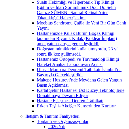
Sualtı Hekimliği ve Hiperbarik Tıp Kliniği
Eğitim ve İdari Sorumlumuz Doç. Dr. Selin
Gamze SÜMEN "Santral Retinal Arter
Tıkanıklığı" Haber Çekimi
Moebius Sendromu Çağla ile Yeni Bir Gün Canlı
Yayını
Hastanemizde Kulak Burun Boğaz Kliniği
tarafından Biyonik Kulak (Koklear İmplant)
ameliyatı başarıyla gerçekleştirildi.
Doğuştan mimiklerini kullanamıyordu, 23 yıl
sonra ilk kez gülümsedi.
Hastanemiz Ortopedi ve Travmatoloji Kliniği
Hareket Analizi Laboratuvarı Açılışı
Ulusal Marmara Depremi Tatbikatı İstanbul’da
Başarıyla Gerçekleştirildi
Maltepe Huzurevi’nde Meydana Gelen Yangın
Basın Açıklaması
Kartal Şehir Hastanesi Üst Düzey Teknolojilerle
Donatılmaya Devam Ediyor
Hastane Eşleşmesi Deprem Tatbikatı
Erken Teşhis Akciğer Kanserinden Kurtarır
İletişim & Tanıtım Faaliyetleri
Toplantı ve Organizasyonlar
2026 Yılı