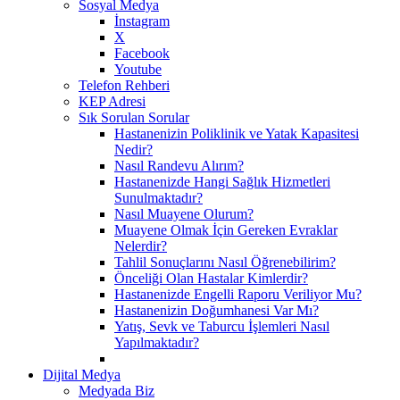
Sosyal Medya
İnstagram
X
Facebook
Youtube
Telefon Rehberi
KEP Adresi
Sık Sorulan Sorular
Hastanenizin Poliklinik ve Yatak Kapasitesi
Nedir?
Nasıl Randevu Alırım?
Hastanenizde Hangi Sağlık Hizmetleri
Sunulmaktadır?
Nasıl Muayene Olurum?
Muayene Olmak İçin Gereken Evraklar
Nelerdir?
Tahlil Sonuçlarını Nasıl Öğrenebilirim?
Önceliği Olan Hastalar Kimlerdir?
Hastanenizde Engelli Raporu Veriliyor Mu?
Hastanenizin Doğumhanesi Var Mı?
Yatış, Sevk ve Taburcu İşlemleri Nasıl
Yapılmaktadır?
Dijital Medya
Medyada Biz