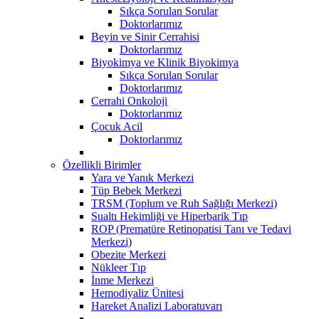
Sıkça Sorulan Sorular
Doktorlarımız
Beyin ve Sinir Cerrahisi
Doktorlarımız
Biyokimya ve Klinik Biyokimya
Sıkça Sorulan Sorular
Doktorlarımız
Cerrahi Onkoloji
Doktorlarımız
Çocuk Acil
Doktorlarımız
Özellikli Birimler
Yara ve Yanık Merkezi
Tüp Bebek Merkezi
TRSM (Toplum ve Ruh Sağlığı Merkezi)
Sualtı Hekimliği ve Hiperbarik Tıp
ROP (Prematüre Retinopatisi Tanı ve Tedavi
Merkezi)
Obezite Merkezi
Nükleer Tıp
İnme Merkezi
Hemodiyaliz Ünitesi
Hareket Analizi Laboratuvarı