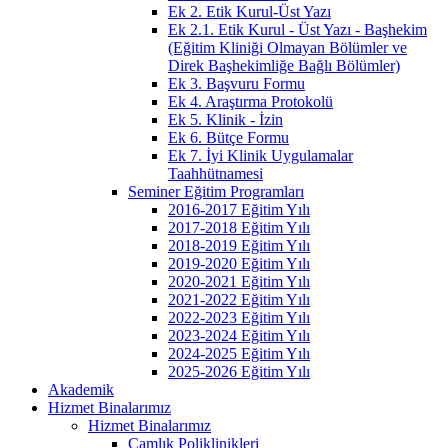
Ek 2. Etik Kurul-Üst Yazı
Ek 2.1. Etik Kurul - Üst Yazı - Başhekim
(Eğitim Kliniği Olmayan Bölümler ve
Direk Başhekimliğe Bağlı Bölümler)
Ek 3. Başvuru Formu
Ek 4. Araştırma Protokolü
Ek 5. Klinik - İzin
Ek 6. Bütçe Formu
Ek 7. İyi Klinik Uygulamalar
Taahhütnamesi
Seminer Eğitim Programları
2016-2017 Eğitim Yılı
2017-2018 Eğitim Yılı
2018-2019 Eğitim Yılı
2019-2020 Eğitim Yılı
2020-2021 Eğitim Yılı
2021-2022 Eğitim Yılı
2022-2023 Eğitim Yılı
2023-2024 Eğitim Yılı
2024-2025 Eğitim Yılı
2025-2026 Eğitim Yılı
Akademik
Hizmet Binalarımız
Hizmet Binalarımız
Çamlık Poliklinikleri