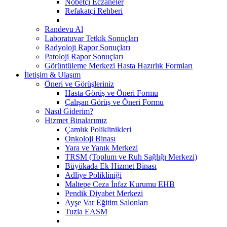
Nöbetçi Eczaneler
Refakatçi Rehberi
Randevu Al
Laboratuvar Tetkik Sonuçları
Radyoloji Rapor Sonuçları
Patoloji Rapor Sonuçları
Görüntüleme Merkezi Hasta Hazırlık Formları
İletişim & Ulaşım
Öneri ve Görüşleriniz
Hasta Görüş ve Öneri Formu
Çalışan Görüş ve Öneri Formu
Nasıl Giderim?
Hizmet Binalarımız
Çamlık Poliklinikleri
Onkoloji Binası
Yara ve Yanık Merkezi
TRSM (Toplum ve Ruh Sağlığı Merkezi)
Büyükada Ek Hizmet Binası
Adliye Polikliniği
Maltepe Ceza İnfaz Kurumu EHB
Pendik Diyabet Merkezi
Ayşe Var Eğitim Salonları
Tuzla EASM