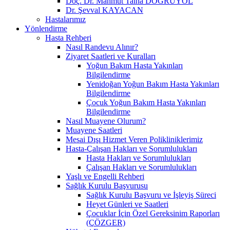
Doç. Dr. Mahmut Talha DOĞRUYOL
Dr. Şevval KAYACAN
Hastalarımız
Yönlendirme
Hasta Rehberi
Nasıl Randevu Alınır?
Ziyaret Saatleri ve Kuralları
Yoğun Bakım Hasta Yakınları
Bilgilendirme
Yenidoğan Yoğun Bakım Hasta Yakınları
Bilgilendirme
Çocuk Yoğun Bakım Hasta Yakınları
Bilgilendirme
Nasıl Muayene Olurum?
Muayene Saatleri
Mesai Dışı Hizmet Veren Polikliniklerimiz
Hasta-Çalışan Hakları ve Sorumlulukları
Hasta Hakları ve Sorumlulukları
Çalışan Hakları ve Sorumlulukları
Yaşlı ve Engelli Rehberi
Sağlık Kurulu Başvurusu
Sağlık Kurulu Başvuru ve İşleyiş Süreci
Heyet Günleri ve Saatleri
Çocuklar İçin Özel Gereksinim Raporları
(ÇÖZGER)