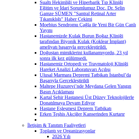
Sualtı Hekimliği ve Hiperbarik Tıp Kliniği
Eğitim ve İdari Sorumlumuz Doç. Dr. Selin
Gamze SÜMEN "Santral Retinal Arter
Tıkanıklığı" Haber Çekimi
Moebius Sendromu Çağla ile Yeni Bir Gün Canlı
Yayını
Hastanemizde Kulak Burun Boğaz Kliniği
tarafından Biyonik Kulak (Koklear İmplant)
ameliyatı başarıyla gerçekleştirildi.
Doğuştan mimiklerini kullanamıyordu, 23 yıl
sonra ilk kez gülümsedi.
Hastanemiz Ortopedi ve Travmatoloji Kliniği
Hareket Analizi Laboratuvarı Açılışı
Ulusal Marmara Depremi Tatbikatı İstanbul’da
Başarıyla Gerçekleştirildi
Maltepe Huzurevi’nde Meydana Gelen Yangın
Basın Açıklaması
Kartal Şehir Hastanesi Üst Düzey Teknolojilerle
Donatılmaya Devam Ediyor
Hastane Eşleşmesi Deprem Tatbikatı
Erken Teşhis Akciğer Kanserinden Kurtarır
İletişim & Tanıtım Faaliyetleri
Toplantı ve Organizasyonlar
2026 Yılı