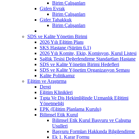
Birim Çalışanları
Giden Evrak
Birim Çalışanları
Gider Tahakkuk
Birim Çalışanları
SDS ve Kalite Yönetim Birimi
2026 Yılı Eğitim Planı
SKS Hastane (Sürüm 6.1)
2026 Yılı Komite, Ekip, Komisyon, Kurul Listesi
Sağlık Tesisi Değerlendirme Standartları Hastane
SDS ve Kalite Yönetim Birimi Hedefleri
SDS ve Kalite Yönetim Organizasyon Şeması
Kalite Politikamız
Eğitim ve Araştırma
Dergi
Eğitim Klinikleri
Tıpta Ve Diş Hekimliğinde Uzmanlık Eğitimi
Yönetmeliği
EPK (Eğitim Planlama Kurulu)
Bilimsel Etik Kurul
Bilimsel Etik Kurul Başvuru ve Çalışma
Usulleri
Başvuru Formları Hakkında Bilgilendirme
Ek 1. Karar Formu