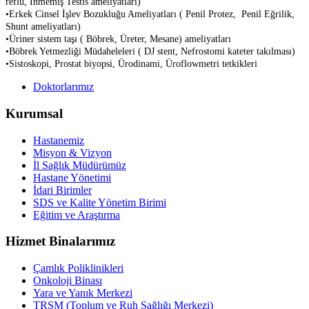
reflü, İnmemiş Testis ameliyatları)
•Erkek Cinsel İşlev Bozukluğu Ameliyatları ( Penil Protez,
Penil Eğrilik,
Shunt ameliyatları)
•Üriner sistem taşı ( Böbrek, Üreter, Mesane) ameliyatları
•Böbrek Yetmezliği Müdaheleleri ( DJ stent, Nefrostomi kateter takılması)
•Sistoskopi, Prostat biyopsi, Ürodinami, Üroflowmetri tetkikleri
Doktorlarımız
Kurumsal
Hastanemiz
Misyon & Vizyon
İl Sağlık Müdürümüz
Hastane Yönetimi
İdari Birimler
SDS ve Kalite Yönetim Birimi
Eğitim ve Araştırma
Hizmet Binalarımız
Çamlık Poliklinikleri
Onkoloji Binası
Yara ve Yanık Merkezi
TRSM (Toplum ve Ruh Sağlığı Merkezi)