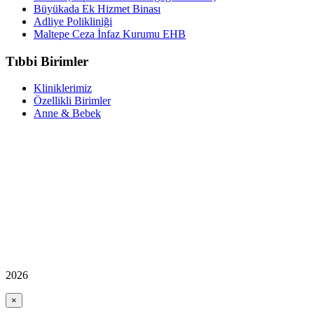
Büyükada Ek Hizmet Binası
Adliye Polikliniği
Maltepe Ceza İnfaz Kurumu EHB
Tıbbi Birimler
Kliniklerimiz
Özellikli Birimler
Anne & Bebek
2026
×