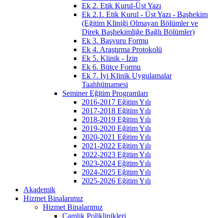
Ek 2. Etik Kurul-Üst Yazı
Ek 2.1. Etik Kurul - Üst Yazı - Başhekim
(Eğitim Kliniği Olmayan Bölümler ve
Direk Başhekimliğe Bağlı Bölümler)
Ek 3. Başvuru Formu
Ek 4. Araştırma Protokolü
Ek 5. Klinik - İzin
Ek 6. Bütçe Formu
Ek 7. İyi Klinik Uygulamalar
Taahhütnamesi
Seminer Eğitim Programları
2016-2017 Eğitim Yılı
2017-2018 Eğitim Yılı
2018-2019 Eğitim Yılı
2019-2020 Eğitim Yılı
2020-2021 Eğitim Yılı
2021-2022 Eğitim Yılı
2022-2023 Eğitim Yılı
2023-2024 Eğitim Yılı
2024-2025 Eğitim Yılı
2025-2026 Eğitim Yılı
Akademik
Hizmet Binalarımız
Hizmet Binalarımız
Çamlık Poliklinikleri