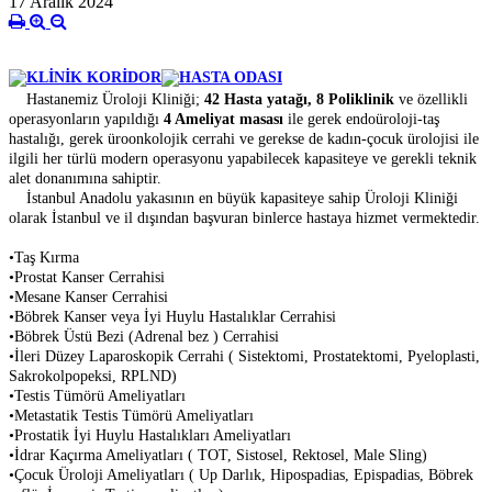
17 Aralık 2024
Hastanemiz Üroloji Kliniği;
42 Hasta yatağı, 8 Poliklinik
ve özellikli
operasyonların yapıldığı
4 Ameliyat masası
ile gerek endoüroloji-taş
hastalığı, gerek üroonkolojik cerrahi ve gerekse de kadın-çocuk ürolojisi ile
ilgili her türlü modern operasyonu yapabilecek kapasiteye ve gerekli teknik
alet donanımına sahiptir.
İstanbul Anadolu yakasının en büyük kapasiteye sahip Üroloji Kliniği
olarak İstanbul ve il dışından başvuran binlerce hastaya hizmet vermektedir.
•Taş Kırma
•Prostat Kanser Cerrahisi
•Mesane Kanser Cerrahisi
•Böbrek Kanser veya İyi Huylu Hastalıklar Cerrahisi
•Böbrek Üstü Bezi (Adrenal bez ) Cerrahisi
•İleri Düzey Laparoskopik Cerrahi ( Sistektomi, Prostatektomi,
Pyeloplasti,
Sakrokolpopeksi, RPLND)
•Testis Tümörü Ameliyatları
•Metastatik Testis Tümörü Ameliyatları
•Prostatik İyi Huylu Hastalıkları Ameliyatları
•İdrar Kaçırma Ameliyatları ( TOT, Sistosel, Rektosel, Male Sling
)
•Çocuk Üroloji Ameliyatları ( Up Darlık, Hipospadias, Epispadias,
Böbrek