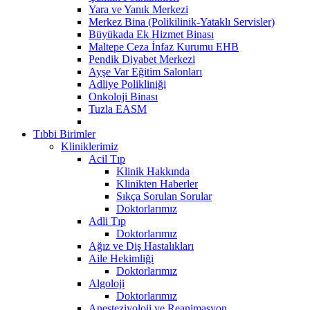
Yara ve Yanık Merkezi
Merkez Bina (Polikilinik-Yataklı Servisler)
Büyükada Ek Hizmet Binası
Maltepe Ceza İnfaz Kurumu EHB
Pendik Diyabet Merkezi
Ayşe Var Eğitim Salonları
Adliye Polikliniği
Onkoloji Binası
Tuzla EASM
Tıbbi Birimler
Kliniklerimiz
Acil Tıp
Klinik Hakkında
Klinikten Haberler
Sıkça Sorulan Sorular
Doktorlarımız
Adli Tıp
Doktorlarımız
Ağız ve Diş Hastalıkları
Aile Hekimliği
Doktorlarımız
Algoloji
Doktorlarımız
Anesteziyoloji ve Reanimasyon