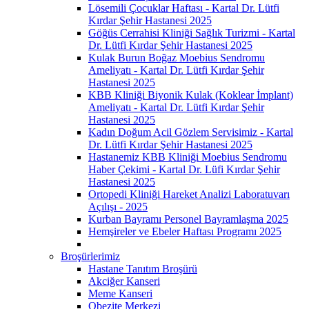
Lösemili Çocuklar Haftası - Kartal Dr. Lütfi
Kırdar Şehir Hastanesi 2025
Göğüs Cerrahisi Kliniği Sağlık Turizmi - Kartal
Dr. Lütfi Kırdar Şehir Hastanesi 2025
Kulak Burun Boğaz Moebius Sendromu
Ameliyatı - Kartal Dr. Lütfi Kırdar Şehir
Hastanesi 2025
KBB Kliniği Biyonik Kulak (Koklear İmplant)
Ameliyatı - Kartal Dr. Lütfi Kırdar Şehir
Hastanesi 2025
Kadın Doğum Acil Gözlem Servisimiz - Kartal
Dr. Lütfi Kırdar Şehir Hastanesi 2025
Hastanemiz KBB Kliniği Moebius Sendromu
Haber Çekimi - Kartal Dr. Lüfi Kırdar Şehir
Hastanesi 2025
Ortopedi Kliniği Hareket Analizi Laboratuvarı
Açılışı - 2025
Kurban Bayramı Personel Bayramlaşma 2025
Hemşireler ve Ebeler Haftası Programı 2025
Broşürlerimiz
Hastane Tanıtım Broşürü
Akciğer Kanseri
Meme Kanseri
Obezite Merkezi