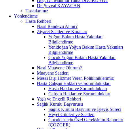
Doç. Dr. Mahmut Talha DOĞRUYOL
Dr. Şevval KAYACAN
Hastalarımız
Yönlendirme
Hasta Rehberi
Nasıl Randevu Alınır?
Ziyaret Saatleri ve Kuralları
Yoğun Bakım Hasta Yakınları
Bilgilendirme
Yenidoğan Yoğun Bakım Hasta Yakınları
Bilgilendirme
Çocuk Yoğun Bakım Hasta Yakınları
Bilgilendirme
Nasıl Muayene Olurum?
Muayene Saatleri
Mesai Dışı Hizmet Veren Polikliniklerimiz
Hasta-Çalışan Hakları ve Sorumlulukları
Hasta Hakları ve Sorumlulukları
Çalışan Hakları ve Sorumlulukları
Yaşlı ve Engelli Rehberi
Sağlık Kurulu Başvurusu
Sağlık Kurulu Başvuru ve İşleyiş Süreci
Heyet Günleri ve Saatleri
Çocuklar İçin Özel Gereksinim Raporları
(ÇÖZGER)