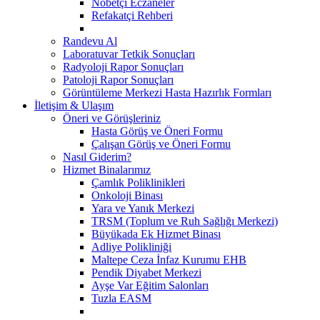
Nöbetçi Eczaneler
Refakatçi Rehberi
Randevu Al
Laboratuvar Tetkik Sonuçları
Radyoloji Rapor Sonuçları
Patoloji Rapor Sonuçları
Görüntüleme Merkezi Hasta Hazırlık Formları
İletişim & Ulaşım
Öneri ve Görüşleriniz
Hasta Görüş ve Öneri Formu
Çalışan Görüş ve Öneri Formu
Nasıl Giderim?
Hizmet Binalarımız
Çamlık Poliklinikleri
Onkoloji Binası
Yara ve Yanık Merkezi
TRSM (Toplum ve Ruh Sağlığı Merkezi)
Büyükada Ek Hizmet Binası
Adliye Polikliniği
Maltepe Ceza İnfaz Kurumu EHB
Pendik Diyabet Merkezi
Ayşe Var Eğitim Salonları
Tuzla EASM