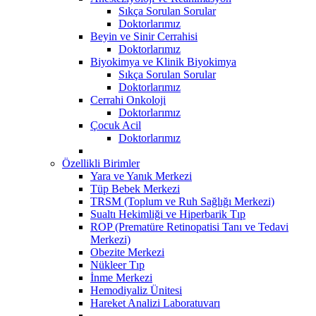
Sıkça Sorulan Sorular
Doktorlarımız
Beyin ve Sinir Cerrahisi
Doktorlarımız
Biyokimya ve Klinik Biyokimya
Sıkça Sorulan Sorular
Doktorlarımız
Cerrahi Onkoloji
Doktorlarımız
Çocuk Acil
Doktorlarımız
Özellikli Birimler
Yara ve Yanık Merkezi
Tüp Bebek Merkezi
TRSM (Toplum ve Ruh Sağlığı Merkezi)
Sualtı Hekimliği ve Hiperbarik Tıp
ROP (Prematüre Retinopatisi Tanı ve Tedavi
Merkezi)
Obezite Merkezi
Nükleer Tıp
İnme Merkezi
Hemodiyaliz Ünitesi
Hareket Analizi Laboratuvarı