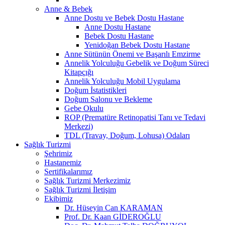
Anne & Bebek
Anne Dostu ve Bebek Dostu Hastane
Anne Dostu Hastane
Bebek Dostu Hastane
Yenidoğan Bebek Dostu Hastane
Anne Sütünün Önemi ve Başarılı Emzirme
Annelik Yolculuğu Gebelik ve Doğum Süreci
Kitapçığı
Annelik Yolculuğu Mobil Uygulama
Doğum İstatistikleri
Doğum Salonu ve Bekleme
Gebe Okulu
ROP (Prematüre Retinopatisi Tanı ve Tedavi
Merkezi)
TDL (Travay, Doğum, Lohusa) Odaları
Sağlık Turizmi
Şehrimiz
Hastanemiz
Sertifikalarımız
Sağlık Turizmi Merkezimiz
Sağlık Turizmi İletişim
Ekibimiz
Dr. Hüseyin Can KARAMAN
Prof. Dr. Kaan GİDEROĞLU